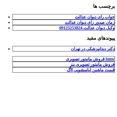
برچسب ها
جواب رای دیوان عدالت
زمان صدور رای دیوان عدالت
وکیل دیوان عدالت-09125253824
پیوندهای مفید
دکتر دندانپزشکی در تهران
فروش مانیتور تصویری bmw
فروش مانیتور تصویری بنز
قیمت ماشین لباسشویی ااگ