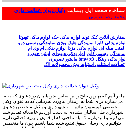
مشاهده صفحه اول وبسایت
وکیل دیوان عدالت اداری
محمد رضا کریمی
سفارش آنلاین کیک تولد
لوازم یدکی جک
لوازم یدکی تویوتا
لوازم یدکی کاپرا
نمایندگی هایک ویژن
نمایندگی رسمی دوو
المنت میله ای
لوازم یدکی مزدا
لوازم یدکی ام وی ام
نمایندگی رسمی کانن
لواز یدکی هیوندای
اپشن خودرو
لواز یدکی وینگل
مانیتور تصویری bmw x3
اتصالات استنلس استیل
فروش محصولات ااگ
ما بر آنیم که بهترین نتایج را بر اساس تجربیاتمان در دعاوی که به ما
می‌سپارید برای شما به ارمغان بیاوریم تجربیاتی که به عنوان وکیل
تخصصی کمیسیون ماده ۱۰۰ شهرداری و وکیل متخصص دعاوی
شهرداری طی سالیان متمادی به دست آوردیم خاضعانه تقدیم شما
می‌کنیم و امیدواریم که با شناختی که از قانون و رویه قضائی داریم
بتوانیم یاری رسان حقوق تضیع شده شما باشیم چون ما متخصص