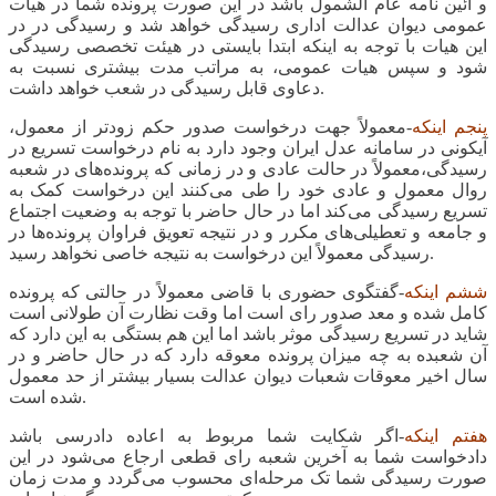
و آئین نامه عام الشمول باشد در این صورت پرونده شما در هیات
عمومی دیوان عدالت اداری رسیدگی خواهد شد و رسیدگی در در
این هیات با توجه به اینکه ابتدا بایستی در هیئت تخصصی رسیدگی
شود و سپس هیات عمومی، به مراتب مدت بیشتری نسبت به
دعاوی قابل رسیدگی در شعب خواهد داشت.
پنجم اینکه
-معمولاً جهت درخواست صدور حکم زودتر از معمول،
آیکونی در سامانه عدل ایران وجود دارد به نام درخواست تسریع در
رسیدگی،معمولاً در حالت عادی و در زمانی که پرونده‌های در شعبه
روال معمول و عادی خود را طی می‌کنند این درخواست کمک به
تسریع رسیدگی می‌کند اما در حال حاضر با توجه به وضعیت اجتماع
و جامعه و تعطیلی‌های مکرر و در نتیجه تعویق فراوان پرونده‌ها در
رسیدگی معمولاً این درخواست به نتیجه خاصی نخواهد رسید.
ششم اینکه
-گفتگوی حضوری با قاضی معمولاً در حالتی که پرونده
کامل شده و معد صدور رای است اما وقت نظارت آن طولانی است
شاید در تسریع رسیدگی موثر باشد اما این هم بستگی به این دارد که
آن شعبده به چه میزان پرونده معوقه دارد که در حال حاضر و در
سال اخیر معوقات شعبات دیوان عدالت بسیار بیشتر از حد معمول
شده است.
هفتم اینکه
-اگر شکایت شما مربوط به اعاده دادرسی باشد
دادخواست شما به آخرین شعبه رای قطعی ارجاع می‌شود در این
صورت رسیدگی شما تک مرحله‌ای محسوب می‌گردد و مدت زمان