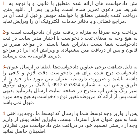
متن دادخواست های ارائه شده منطبق با قانون و با توجه به
1-
شرایط هر دعوی تحریر شده است. بنابراین پس از دانلود متن،
دریافت کننده بایستی مطابق با خواسته خویش و قبل از ثبت آن در
مراجع قضائی و یا دفاتر خدمات الکترونیک آن را ویرایش نماید.
پرداخت وجه صرفاً به منزله دریافت متن آن دادخواست است و
2-
به هیچ وجه به معنای ثبت دادخواست یا اختیار مدیر سایت در ثبت
دادخواست شما نیست ،بنابراین شما بایستی در مواعد مقرر در
قانون و پس از دریافت متن پیشنهادی و ویرایش آن، آنرا در مراجع
ذیربط قانونی به ثبت برسانید.
به دلیل شباهت برخی عناوین دادخواست‌ها ،لطفا در ارسال عنوان
3-
دادخواست درج شده برای هر دادخواست دقت لازم و کافی را
داشته باشید و ضرورت دارد،عینا عنوان متن مورد نیاز خود را از
طریق واتس اپ به شماره 09125253824 یا کلیک بر روی لوگوی
سبز رنگ واتس اپ مندرج در صفحه سایت ارسال بفرمایید بدیهی
است پس از ارائه کد مربوطه،تغییر نوع دادخواست به هیچ وجه مورد
قبول نمی باشد.
پس از واریز وجه توسط شما و ارسال کد توسط ما ،وجه پرداختی
4-
شما به هیچ عنوان قابل استرداد نیست، بنابراین لطفاً پیش از واریز
وجه از درستی تصمیم خود در دریافت متن دادخواست مورد نظرتان
اطمینان حاصل نمائید.