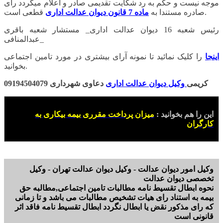
موجه نیست و حکم به رد شکایت تقدیمی صادر و اعلام میگردد رای
قطعی است.
صادره مستندا به
ماده 7 قانون دیوان عدالت اداری
رئیس شعبه 16 دیوان عدالت اداری_ مستشار شعبه باقری
_عبدالمنافی
اینجا
را کلیک نمائید تا نمونه آرای بیشتری در مورد تامین اجتماعی
بخوانید.
کریمی
وکیل دیوان عدالت ادار
ی
دعاوی شهرداری 09194504079
این را هم بخوانید :
میزان پرداخت مقرری بیمه بیکاری به
کارگران
وکیل امور دیوان عدالت - وکیل دیوان عدالت تهران - وکیل
تخصصی دیوان عدالت
نحوه ابطال تقسیط نامه مطالبات تامین اجتماعی,مطالبه حق
بیمه به استناد رای هیات تشخیص مطالبات می باشد و تا زمانی
که رای مذکور نقض یا ابطال نگردد ابطال تقسیط نامه فاقد اثر
قانونی است