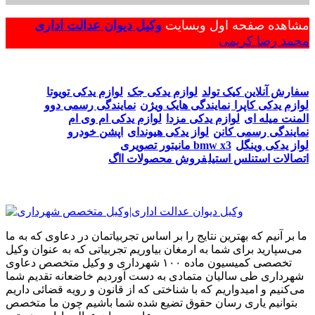
مشاهده صفحه اول وبسایت
وکیل دیوان عدالت اداری
محمد رضا کریمی
سفارش آنلاین کیک تولد
لوازم یدکی جک
لوازم یدکی تویوتا
لوازم یدکی کاپرا
نمایندگی هایک ویژن
نمایندگی رسمی دوو
المنت میله ای
لوازم یدکی مزدا
لوازم یدکی ام وی ام
نمایندگی رسمی کانن
لواز یدکی هیوندای
اپشن خودرو
لواز یدکی وینگل
مانیتور تصویری bmw x3
اتصالات استنلس استیل
فروش محصولات ااگ
ما بر آنیم که بهترین نتایج را بر اساس تجربیاتمان در دعاوی که به ما
می‌سپارید برای شما به ارمغان بیاوریم تجربیاتی که به عنوان وکیل
تخصصی کمیسیون ماده ۱۰۰ شهرداری و وکیل متخصص دعاوی
شهرداری طی سالیان متمادی به دست آوردیم خاضعانه تقدیم شما
می‌کنیم و امیدواریم که با شناختی که از قانون و رویه قضائی داریم
بتوانیم یاری رسان حقوق تضیع شده شما باشیم چون ما متخصص