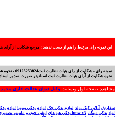
این نمونه رای مرتبط را هم از دست ندهید :
مرجع شکایت از آرای ه
نمونه رای - شکایت از رای هیات نظارت ثبت09125253824 - نحوه شکایت از رای هیات نظارت
نحوه شکایت از آرای هیات نظارت ثبت اسناد,در صورت صدور اسناد
مشاهده صفحه اول وبسایت
وکیل دیوان عدالت اداری
محمد ر
سفارش آنلاین کیک تولد
لوازم یدکی جک
لوازم یدکی تویوتا
لوازم یدک
لواز یدکی وینگل
مانیتور تصویری bmw x3
یدکی هیوندای
اپشن خودرو