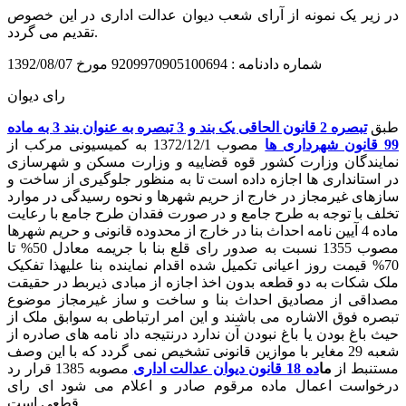
در زیر یک نمونه از آرای شعب دیوان عدالت اداری در این خصوص
تقدیم می گردد.
شماره دادنامه : 9209970905100694 مورخ 1392/08/07
رای دیوان
طبق
تبصره 2 قانون الحاقی یک بند و 3 تبصره به عنوان بند 3 به ماده
99 قانون شهرداری ها
مصوب 1372/12/1 به کمیسیونی مرکب از
نمایندگان وزارت کشور قوه قضاییه و وزارت مسکن و شهرسازی
در استانداری ها اجازه داده است تا به منظور جلوگیری از ساخت و
سازهای غیرمجاز در خارج از حریم شهرها و نحوه رسیدگی در موارد
تخلف با توجه به طرح جامع و در صورت فقدان طرح جامع با رعایت
ماده 4 آیین نامه احداث بنا در خارج از محدوده قانونی و حریم شهرها
مصوب 1355 نسبت به صدور رای قلع بنا با جریمه معادل 50% تا
70% قیمت روز اعیانی تکمیل شده اقدام نماینده بنا علیهذا تفکیک
ملک شکات به دو قطعه بدون اخذ اجازه از مبادی ذیربط در حقیقت
مصداقی از مصادیق احداث بنا و ساخت و ساز غیرمجاز موضوع
تبصره فوق الاشاره می باشند و این امر ارتباطی به سوابق ملک از
حیث باغ بودن یا باغ نبودن آن ندارد درنتیجه داد نامه های صادره از
شعبه 29 مغایر با موازین قانونی تشخیص نمی گردد که با این وصف
مستنبط از
ما
ده 18 قانون دیوان عدالت اداری
مصوبه 1385 قرار رد
درخواست اعمال ماده مرقوم صادر و اعلام می شود ای رای
قطعی است.