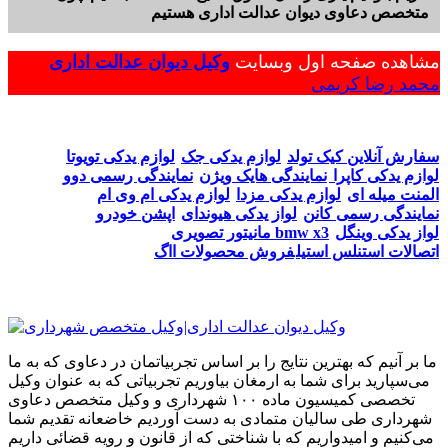
متخصص دعاوی دیوان عدالت اداری هستیم
مشاهده صفحه اول وبسایت
وکیل دیوان عدالت اداری
محمد رضا کریمی
سفارش آنلاین کیک تولد
لوازم یدکی جک
لوازم یدکی تویوتا
لوازم یدکی کاپرا
نمایندگی هایک ویژن
نمایندگی رسمی دوو
المنت میله ای
لوازم یدکی مزدا
لوازم یدکی ام وی ام
نمایندگی رسمی کانن
لواز یدکی هیوندای
اپشن خودرو
لواز یدکی وینگل
مانیتور تصویری bmw x3
اتصالات استنلس استیل
فروش محصولات ااگ
ما بر آنیم که بهترین نتایج را بر اساس تجربیاتمان در دعاوی که به ما
می‌سپارید برای شما به ارمغان بیاوریم تجربیاتی که به عنوان وکیل
تخصصی کمیسیون ماده ۱۰۰ شهرداری و وکیل متخصص دعاوی
شهرداری طی سالیان متمادی به دست آوردیم خاضعانه تقدیم شما
می‌کنیم و امیدواریم که با شناختی که از قانون و رویه قضائی داریم