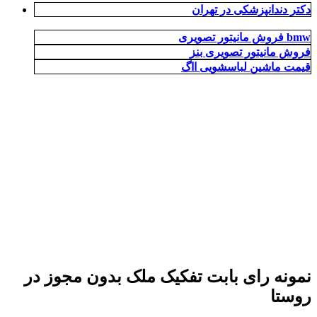
دکتر دندانپزشکی در تهران
فروش مانیتور تصویری bmw
فروش مانیتور تصویری بنز
قیمت ماشین لباسشویی ااگ
نمونه رای بابت تفکیک ملک بدون مجوز در
روستا