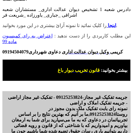
دادرس شعبه 1 تشخیص دیوان عدالت اداری_ مستشاران شعبه
اشراقی _جباری_ یاورزاده _شریعت فر
را کلیک نمائید تا نمونه آرائ بیشتری در این مورد بخوانید.
اینجا
این مطلب کاربردی را از دست ندهید :
اعتراض به رای کمیسیون
ماده 99
کریمی
وکیل دیوان عدالت اداری
دعاوی شهرداری09194504079
بیشتر بخوانید:
قانون تخریب دیوار باغ
جریمه تفکیک غیر مجاز-09125253824 - تفکیک غیر مجاز اراضی
- جریمه تفکیک املاک و اراضی
نمونه رای بابت تفکیک ملک بدون مجوز در
روستا09125253824,ما بر آنیم که بهترین نتایج را بر اساس
تجربیاتمان در دعاوی که به ما می‌سپارید برای شما به ارمغان
بیاوریم و امیدواریم که با شناختی که از قانون و رویه قضائی
داریم بتوانیم یاری رسان حقوق تضیع شده شما باشیم چون ما