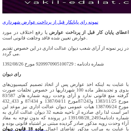
نمونه رای پایانکار قبل از پرداخت عوارض شهرداری
اعطای پایان کار قبل از پرداخت عوارض
یا رفع اختلاف در مورد
عوارض تعیین شده فاقد وجاهت قانونی است.
در زیر نمونه از آرای شعب دیوان عدالت اداری در این خصوص تقدیم
می گردد.
شماره دادنامه : 9209970905100729 مورخ 1392/08/26
رای دیوان
با عنایت به اینکه اخذ عوارض پس از اتخاذ تصمیم کمیسیون‌های
بدوی و تجدیدنظر ماده 100 شهرداریها در خصوص تخلفات صورت
گرفته منع قانونی ندارد و آرای وحدت رویه شماره های 83/587
مورخ 1383/11/25 و87/243مورخ 1387/04/11 و 87/434 و 433_432
مورخ 1387/06/24 هیات عمومی دیوان عدالت اداری نیز موعد این
امر است لذا رای صادره از ناحیه شعبه 32 دیوان عدالت اداری به
شماره دادنامه2493_1391/08/28 در پرونده که بدون توجه به مفاد
آراء وحدت رویه مذکور صادر گردیده مبتنی بر اشتباه قانونی بوده و
با عنایت به مراتب مذکور تقاضای اعمال
ماده 18 قانون دیوان