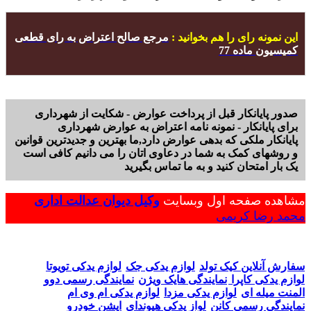
این نمونه رای را هم بخوانید
:
مرجع صالح اعتراض به رای قطعی
کمیسیون ماده 77
صدور پایانکار قبل از پرداخت عوارض - شکایت از شهرداری
برای پایانکار - نمونه نامه اعتراض به عوارض شهرداری
پایانکار ملکی که بدهی عوارض دارد,ما بهترین و جدیدترین قوانین
و روشهای کمک به شما در دعاوی اتان را می دانیم کافی است
یک بار امتحان کنید و به ما تماس بگیرید
مشاهده صفحه اول وبسایت
وکیل دیوان عدالت اداری
محمد رضا کریمی
سفارش آنلاین کیک تولد
لوازم یدکی جک
لوازم یدکی تویوتا
لوازم یدکی کاپرا
نمایندگی هایک ویژن
نمایندگی رسمی دوو
المنت میله ای
لوازم یدکی مزدا
لوازم یدکی ام وی ام
نمایندگی رسمی کانن
لواز یدکی هیوندای
اپشن خودرو