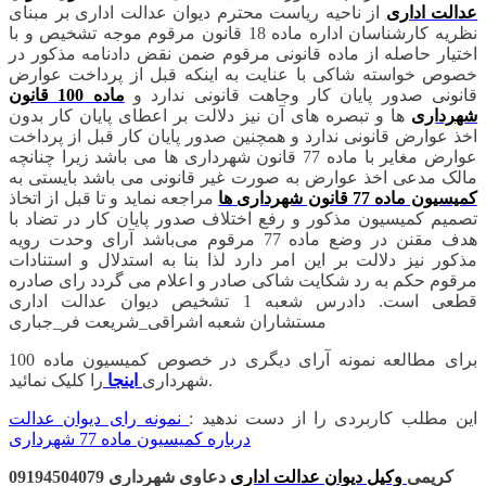
عدالت اداری
از ناحیه ریاست محترم دیوان عدالت اداری بر مبنای
نظریه کارشناسان اداره ماده 18 قانون مرقوم موجه تشخیص و با
اختیار حاصله از ماده قانونی مرقوم ضمن نقض دادنامه مذکور در
خصوص خواسته شاکی با عنایت به اینکه قبل از پرداخت عوارض
قانونی صدور پایان کار وجاهت قانونی ندارد و
ماده 100 قانون
شهرداری
ها و تبصره های آن نیز دلالت بر اعطای پایان کار بدون
اخذ عوارض قانونی ندارد و همچنین صدور پایان کار قبل از پرداخت
عوارض مغایر با ماده 77 قانون شهرداری ها می باشد زیرا چنانچه
مالک مدعی اخذ عوارض به صورت غیر قانونی می باشد بایستی به
کمیسیون ماده 77 قانون شهرداری ها
مراجعه نماید و تا قبل از اتخاذ
تصمیم کمیسیون مذکور و رفع اختلاف صدور پایان کار در تضاد با
هدف مقنن در وضع ماده 77 مرقوم می‌باشد آرای وحدت رویه
مذکور نیز دلالت بر این امر دارد لذا بنا به استدلال و استنادات
مرقوم حکم به رد شکایت شاکی صادر و اعلام می گردد رای صادره
قطعی است. دادرس شعبه 1 تشخیص دیوان عدالت اداری
مستشاران شعبه اشراقی_شریعت فر_جباری
برای مطالعه نمونه آرای دیگری در خصوص کمیسیون ماده 100
را کلیک نمائید.
شهرداری
اینجا
این مطلب کاربردی را از دست ندهید :
نمونه رای دیوان عدالت
درباره کمیسیون ماده 77 شهرداری
کریمی
وکیل دیوان عدالت اداری
دعاوی شهرداری 09194504079