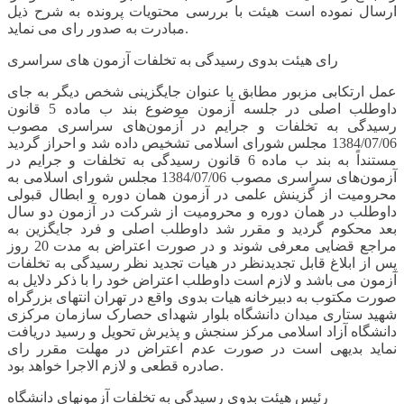
ارسال نموده است هیئت با بررسی محتویات پرونده به شرح ذیل
مبادرت به صدور رای می نماید.
رای هیئت بدوی رسیدگی به تخلفات آزمون های سراسری
عمل ارتکابی مزبور مطابق با عنوان جایگزینی شخص دیگر به جای
داوطلب اصلی در جلسه آزمون موضوع بند ب ماده 5 قانون
رسیدگی به تخلفات و جرایم در آزمون‌های سراسری مصوب
1384/07/06 مجلس شورای اسلامی تشخیص داده شد و احراز گردید
مستنداً به بند ب ماده 6 قانون رسیدگی به تخلفات و جرایم در
آزمون‌های سراسری مصوب 1384/07/06 مجلس شورای اسلامی به
محرومیت از گزینش علمی در آزمون همان دوره و ابطال قبولی
داوطلب در همان دوره و محرومیت از شرکت در آزمون دو سال
بعد محکوم گردید و مقرر شد داوطلب اصلی و فرد جایگزین به
مراجع قضایی معرفی شوند و در صورت اعتراض به مدت 20 روز
پس از ابلاغ قابل تجدیدنظر در هیات تجدید نظر رسیدگی به تخلفات
آزمون می باشد و لازم است داوطلب اعتراض خود را با ذکر دلایل به
صورت مکتوب به دبیرخانه هیات بدوی واقع در تهران انتهای بزرگراه
شهید ستاری میدان دانشگاه بلوار شهدای حصارک سازمان مرکزی
دانشگاه آزاد اسلامی مرکز سنجش و پذیرش تحویل و رسید دریافت
نماید بدیهی است در صورت عدم اعتراض در مهلت مقرر رای
صادره قطعی و لازم الاجرا خواهد بود.
رئیس هیئت بدوی رسیدگی به تخلفات آزمونهای دانشگاه