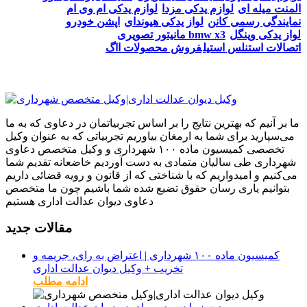
المنت میله ای
لوازم یدکی مزدا
لوازم یدکی ام وی ام
نمایندگی رسمی کانن
لواز یدکی هیوندای
اپشن خودرو
لواز یدکی وینگل
مانیتور تصویری bmw x3
اتصالات استنلس استیل
فروش محصولات ااگ
ما بر آنیم که بهترین نتایج را بر اساس تجربیاتمان در دعاوی که به ما
می‌سپارید برای شما به ارمغان بیاوریم تجربیاتی که به عنوان وکیل
تخصصی کمیسیون ماده ۱۰۰ شهرداری و وکیل متخصص دعاوی
شهرداری طی سالیان متمادی به دست آوردیم خاضعانه تقدیم شما
می‌کنیم و امیدواریم که با شناختی که از قانون و رویه قضائی داریم
بتوانیم یاری رسان حقوق تضیع شده شما باشیم چون ما متخصص
دعاوی دیوان عدالت اداری هستیم
مقالات جدید
کمیسیون ماده ۱۰۰ شهرداری | اعتراض به رای، جریمه و
تخریب + وکیل دیوان عدالت اداری
ادامه مطلب