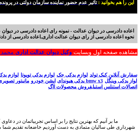
این را هم بخوانید :
تاثیر عدم حضور نماینده سازمان دولتی در پرونده
اعاده دادرسی در دیوان عدالت - نمونه رای اعاده دادرسی در دیوان ع
نحوه اعاده دادرسی از رای دیوان عدالت اداری,اعاده دادرسی از دادن
مشاهده صفحه اول وبسایت
وکیل دیوان عدالت اداری
محمد ر
سفارش آنلاین کیک تولد
لوازم یدکی جک
لوازم یدکی تویوتا
لوازم یدک
لواز یدکی وینگل
مانیتور تصویری bmw x3
یدکی هیوندای
اپشن خودرو
اتصالات استنلس استیل
فروش محصولات ااگ
شهرداری طی سالیان متمادی به دست آوردیم خاضعانه تقدیم شما می‌