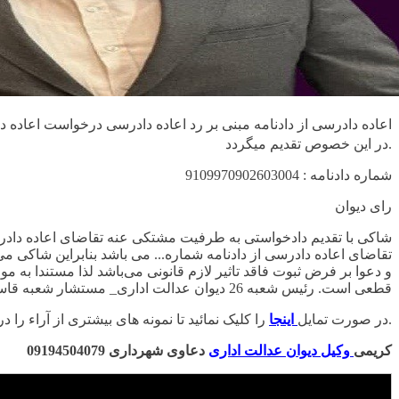
اعاده دادرسی از دادنامه مبنی بر رد اعاده دادرسی
درخواست اعاده داد
در این خصوص تقدیم میگردد.
شماره دادنامه : 9109970902603004
رای دیوان
شاکی با تقدیم دادخواستی به طرفیت مشتکی عنه تقاضای اعاده دادرسی
تقاضای اعاده دادرسی از دادنامه شماره... می باشد بنابراین شاکی م
و دعوا بر فرض ثبوت فاقد تاثیر لازم قانونی می‌باشد لذا مستندا به مواد 84 و 89 قانون آیین دادرسی مدنی قرار رد شکایت صادر و اعلام میگردد رای صادره مستند
قطعی است. رئیس شعبه 26 دیوان عدالت اداری_ مستشار شعبه قاسم زاده _حسینیان
را کلیک نمائید تا نمونه های بیشتری از آراء را در اینخصوص بخوانید.
در صورت تمایل
اینجا
کریمی
وکیل دیوان عدالت اداری
دعاوی شهرداری 09194504079