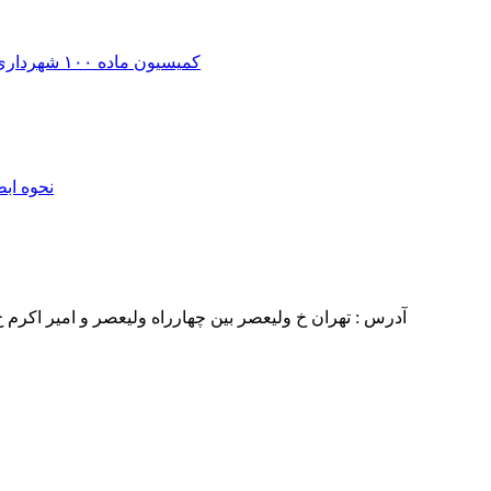
کمیسیون ماده ۱۰۰ شهرداری | اعتراض به رای، جریمه و تخریب + وکیل دیوان عدالت اداری
نحوه اب
آدرس : تهران خ ولیعصر بین چهارراه ولیعصر و امیر اکرم خ هاشمی فر پلاک ۲۶ ط ۵ واحد ۲۲