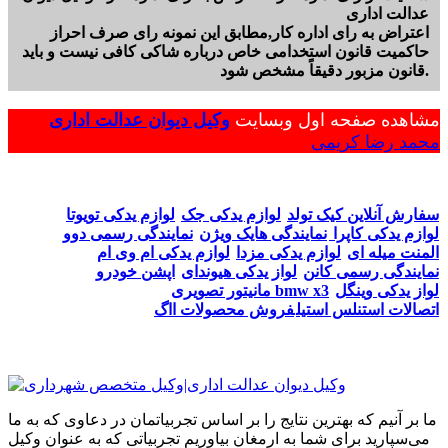
عدالت اداری
اعتراض به رای اداره کار,مطابق این نمونه رای صرف احراز
حاکمیت قانون استخدامی خاص درباره شاکی کافی نیست و باید
قانون مزبور دقیقاً مشخص شود.
مشاهده صفحه اول وبسایت
وکیل دیوان عدالت اداری
محمد رضا کریمی
سفارش آنلاین کیک تولد
لوازم یدکی جک
لوازم یدکی تویوتا
لوازم یدکی کاپرا
نمایندگی هایک ویژن
نمایندگی رسمی دوو
المنت میله ای
لوازم یدکی مزدا
لوازم یدکی ام وی ام
نمایندگی رسمی کانن
لواز یدکی هیوندای
اپشن خودرو
لواز یدکی وینگل
مانیتور تصویری bmw x3
اتصالات استنلس استیل
فروش محصولات ااگ
ما بر آنیم که بهترین نتایج را بر اساس تجربیاتمان در دعاوی که به ما
می‌سپارید برای شما به ارمغان بیاوریم تجربیاتی که به عنوان وکیل