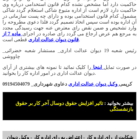
حاکمیت دارد اما مشخص نشده کدام قانون استخدامی درباره وی
حاکمیت دارد لازم است از اداره متبوع شاکی استعلام گردد شاکی
مشمول کدام قانون استخدامی بوده و دارای چه پست سازمانی در
آن اداره بوده است سپس اتخاذ تصمیم گردد فلذا دعوی مطروحه را
وارد تشخیص و ضمن نقض رای معترض عنه جهت رسیدگی مجدد
به مرجع هم عرض ارجاع می گردد رای صادره در اجرای
ماده 7 از
قطعی است.
قانون دیوان عدالت اداری
رئیس شعبه 19 دیوان عدالت اداری_ مستشار شعبه خضرائی_
چاووشی
در صورت تمایل
اینجا
را کلیک نمائید تا نمونه های بیشتری از آرای
دیوان عدالت اداری در امور اداره کار را بخوانید.
کریمی
وکیل دیوان عدالت اداری
دعاوی شهرداری_ 09194504079
بیشتر بخوانید :
تاثیر افزایش حقوق دوسال آخر کار بر حقوق
بازنشستگی
شکایت از رای اداره کار - اعتراض به رای اداره کار - وکیل دیوان