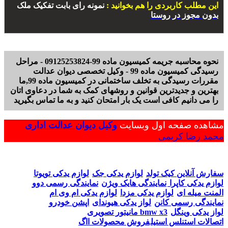
این مطلب کاربردی را هم بخوانید :
نمونه رای بابت تفکیک ملک
بدون مجوز در روستا
نحوه محاسبه جریمه کمیسیون ماده 99-09125253824 - مراحل
رسیدگی کمیسیون ماده 99 - وکیل تخصصی دیوان عدالت
مقررات رسیدگی به تخلف ساختمانی در کمیسیون ماده 99,ما
بهترین و جدیدترین قوانین و روشهای کمک به شما در دعاوی اتان
را می دانیم کافی است یک بار امتحان کنید و به ما تماس بگیرید
مشاهده صفحه اول وبسایت
وکیل دیوان عدالت اداری
محمد رضا کریمی
سفارش آنلاین کیک تولد
لوازم یدکی جک
لوازم یدکی تویوتا
لوازم یدکی کاپرا
نمایندگی هایک ویژن
نمایندگی رسمی دوو
المنت میله ای
لوازم یدکی مزدا
لوازم یدکی ام وی ام
نمایندگی رسمی کانن
لواز یدکی هیوندای
اپشن خودرو
لواز یدکی وینگل
مانیتور تصویری bmw x3
اتصالات استنلس استیل
فروش محصولات ااگ