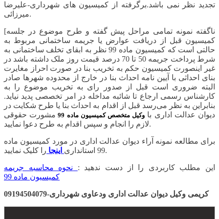
تجدید نظر نمی باشد.برگرفته از کمیسیون های شهرداری-علیرضا
میرزائی.
[ناگفته نمونه تمامی مراحل پیش گفته و طرح موضوع در جلسه
کمیسیون قبل از دریافت عوارض یا جریمه ساختمانی مربوط به
حالتی است که کمیسیون ماده 99 نظر به ابقای تخلف ساختمانی به
شرط پرداخت جریمه 50 تا 70 درصد قیمت روز ملک داشته باشد در
غیر اینصورت کمیسیون حکم به تخریب بنا در صورت احراز مغایرت
بنای احداثی با آیین نامه احداث بنا در خارج از محدوده شهرها صادر
البته ضروری است قبل از صدور رای به تخریب موضوع را به
کارشناس رسمی ارجاع تا شائبه مداخله در امر تخصصی پدید نیاید.
بنابراین به نظر می‌رسد قبل از اقدام به احداث بنا یا طرح شکایت در
دیوان عدالت اداری با
مشورت حقوقی
وکیل متخصص کمیسیون ماده 99
لازم را انجام و سپس اقدام به طرح دعوا نمایید.
برای مطالعه نمونه آراء دیوان عدالت اداری در مورد کمیسیون ماده
را کلیک نمایید.
99 استانداری
اینجا
این مطلب کاربردی را از دست ندهید :
نحوه محاسبه جریمه
کمیسیون ماده 99
کریمی وکیل دیوان عدالت اداری ودعاوی شهرداری-09194504079