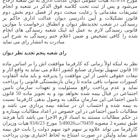
مورخ 92/9/18 هیات عمومی دیوان عدالت اداری به این شعبه ارجاع
می‌شود و پس از ثبت تحت کلاسه فوق الذکر در شعبه و انجام
تشریفات مقدماتی با رعایت مبحث دوم از فصل دوم بخش دوم
قانون تشکیلات و آیین دادرسی دیوان عدالت اداری حاکم بر
رسیدگی در شعب تجدیدنظر دیوان و انطباق درخواست با موازین
قانونی رسیدگی لازم به عمل آید اینک شعبه رسیدگی های انجام
شده را کافی تشخیص و ضمن اعلام ختم رسیدگی به شرح آتی
مبادرت به انتشار رای می نماید
رای شعبه پنجم تجدید نظر دیوان
نظر به اینکه اولاً زمانی که کارفرما موافقت اش را بر اساس ماده
10 قانون تسهیل نوسازی صنایع کشور اعلام می نماید به واقع آثار و
تبعات حقوقی ناشی از این موافقت را پذیرفته و باید مابه التفاوت
کسورات سنوات باقی مانده تا زمان بازنشستگی قانونی را پرداخت
نماید و عدم پرداخت رافع مسئولیت و تعهدات سازمان تامین
اجتماعی در قبال بیمه شده نخواهد بود و به تجویز ماده 50 قانون
تامین اجتماعی این سازمان مکلف به وصول بدهی کارفرما نسبت
به بیمه شده و احتساب آن در سابقه بیمه پردازی می باشد و
مطالبات تامین اجتماعی در این خصوص در اعداد مطالبات ممتازه و
در حکم مطالبات مستند به اسناد لازم الاجرا می باشد ثانیاً هرچند
طبق تبصره 2 مصوبه 70459/ت5/49026 مورخ 93/6/23 هیات وزیران
کارفرما می تواند علاوه بر سهم خود سهم دولت را بابت حق بیمه
تقبل نماید ولیکن در صورت امتناع به لحاظ اختیاری بودن پرداخت