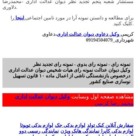
مستشار شعبه پنجم تجدید نظر دیوان عدالت اداری -محمدرضا
دلاوری.
برای مطالعه و دانستن نمونه آرا در مورد تامین اجتماعی
اینجا
را
کلیک کنید.
کریمی
وکیل دعاوی دیوان عدالت اداری
،دعاوی
شهرداری_09194504079
نمونه رای - نمونه رای بدوی - نمونه رای تجدید نظر
وکیل دیوان عدالت نمونه رای هیات شخیص دیوان عدالت اداری
درخصوص بازنشستگی ناشی از اعمال ماده ۱۰ قانون تسهیل
نوسازی صنایع کشور
مشاهده صفحه اول وبسایت
وکیل دیوان عدالت اداری
محمد رضا کریمی
سفارش آنلاین کیک تولد
لوازم یدکی جک
لوازم یدکی تویوتا
لوازم یدکی کاپرا
نمایندگی هایک ویژن
نمایندگی رسمی دوو