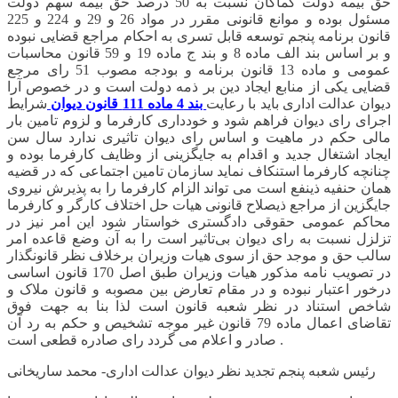
حق بیمه دولت کماکان نسبت به 50 درصد حق بیمه سهم دولت
مسئول بوده و موانع قانونی مقرر در مواد 26 و 29 و 224 و 225
قانون برنامه پنجم توسعه قابل تسری به احکام مراجع قضایی نبوده
و بر اساس بند الف ماده 8 و بند ج ماده 19 و 59 قانون محاسبات
عمومی و ماده 13 قانون برنامه و بودجه مصوب 51 رای مرجع
قضایی یکی از منابع ایجاد دین بر ذمه دولت است و در خصوص آرا
دیوان عدالت اداری باید با رعایت
بند 4 ماده 111 قانون دیوان
شرایط
اجرای رای دیوان فراهم شود و خودداری کارفرما و لزوم تامین بار
مالی حکم در ماهیت و اساس رای دیوان تاثیری ندارد سال سن
ایجاد اشتغال جدید و اقدام به جایگزینی از وظایف کارفرما بوده و
چنانچه کارفرما استنکاف نماید سازمان تامین اجتماعی که در قضیه
همان حنفیه ذینفع است می تواند الزام کارفرما را به پذیرش نیروی
جایگزین از مراجع ذیصلاح قانونی هیات حل اختلاف کارگر و کارفرما
محاکم عمومی حقوقی دادگستری خواستار شود این امر نیز در
تزلزل نسبت به رای دیوان بی‌تاثیر است را به آن وضع قاعده امر
سالب حق و موجد حق از سوی هیات وزیران برخلاف نظر قانونگذار
در تصویب نامه مذکور هیات وزیران طبق اصل 170 قانون اساسی
درخور اعتبار نبوده و در مقام تعارض بین مصوبه و قانون ملاک و
شاخص استناد در نظر شعبه قانون است لذا بنا به جهت فوق
تقاضای اعمال ماده 79 قانون غیر موجه تشخیص و حکم به رد آن
صادر و اعلام می گردد رای صادره قطعی است .
رئیس شعبه پنجم تجدید نظر دیوان عدالت اداری- محمد ساریخانی