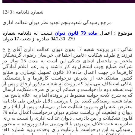
شماره دادنامه : 1243
مرجع رسیدگی شعبه پنجم تجدید نظر دیوان عدالت اداری
موضوع : اعمال
ماده 79 قانون دیوان
نسبت به دادنامه شماره
279_94/1/30 صادره از شعبه 17 دیوان
شاکی : در پرونده شعبه 17 بدوی دیوان عدالت اداری آقای ع ع
فرزند ع طرف شکایت : تامین اجتماعی خراسان رضوی گردشکار:
ملخص و ماحصل ادعای شاکی این است به مدت 25 سال در
شرکت صنایع چوب اشتغال به کار داشته و به رغم اعلام آمادگی
کارفرما در جهت اعمال ماده 10 قانون تسهیل نوسازی و صنایع
کشور مشتکی‌عنه از پذیرش درخواست کارفرما و بازنشستگی
شاکی استنکاف می‌نماید که پرونده به شعبه مذکور ارجاع و پس از
ثبت نسخه دوم دادخواست و ضمائم آن برای طرف شکایت ارسال
که به شرح لایحه جوابیه مضبوط در پرونده اقدام به اعلام پاسخ می
نماید شعبه رسیدگی کننده نیز با بررسی دلایل طرفین طی دادنامه
معترض عنه رای به ورود شکایت صادر می‌نماید و پس از ابلاغ رای
دیوان و قطعیت آن ریاست محترم دیوان درخواست اعمال ماده 79
قانون تشکیلات و آیین دادرسی دیوان عدالت اداری را نسبت به رای
صادره به علت خلاف بین بودن با قانون می نماید و پرونده به منظور
رسیدگی به این درخواست با رعایت رای وحدت رویه شماره 641