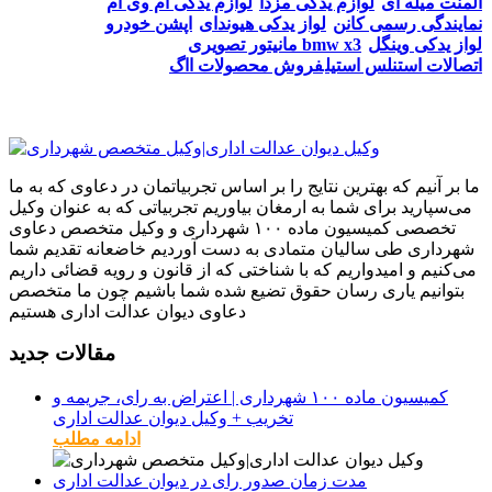
المنت میله ای
لوازم یدکی مزدا
لوازم یدکی ام وی ام
نمایندگی رسمی کانن
لواز یدکی هیوندای
اپشن خودرو
لواز یدکی وینگل
مانیتور تصویری bmw x3
اتصالات استنلس استیل
فروش محصولات ااگ
ما بر آنیم که بهترین نتایج را بر اساس تجربیاتمان در دعاوی که به ما
می‌سپارید برای شما به ارمغان بیاوریم تجربیاتی که به عنوان وکیل
تخصصی کمیسیون ماده ۱۰۰ شهرداری و وکیل متخصص دعاوی
شهرداری طی سالیان متمادی به دست آوردیم خاضعانه تقدیم شما
می‌کنیم و امیدواریم که با شناختی که از قانون و رویه قضائی داریم
بتوانیم یاری رسان حقوق تضیع شده شما باشیم چون ما متخصص
دعاوی دیوان عدالت اداری هستیم
مقالات جدید
کمیسیون ماده ۱۰۰ شهرداری | اعتراض به رای، جریمه و
تخریب + وکیل دیوان عدالت اداری
ادامه مطلب
مدت زمان صدور رای در دیوان عدالت اداری