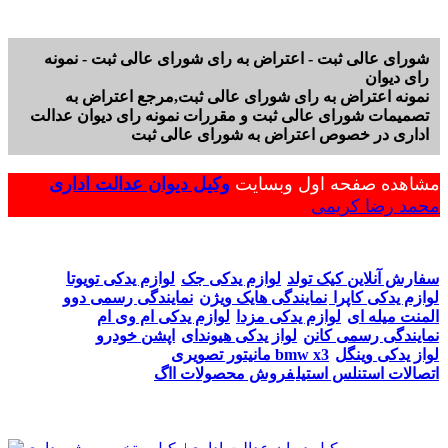
شورای عالی ثبت - اعتراض به رای شورای عالی ثبت - نمونه
رای دیوان
نمونه اعتراض به رای شورای عالی ثبت,مرجع اعتراض به
تصمیمات شورای عالی ثبت و مقررات نمونه رای دیوان عدالت
اداری در خصوص اعتراض به شورای عالی ثبت
مشاهده صفحه اول وبسایت
وکیل دیوان عدالت اداری
محمد رضا کریمی
سفارش آنلاین کیک تولد
لوازم یدکی جک
لوازم یدکی تویوتا
لوازم یدکی کاپرا
نمایندگی هایک ویژن
نمایندگی رسمی دوو
المنت میله ای
لوازم یدکی مزدا
لوازم یدکی ام وی ام
نمایندگی رسمی کانن
لواز یدکی هیوندای
اپشن خودرو
لواز یدکی وینگل
مانیتور تصویری bmw x3
اتصالات استنلس استیل
فروش محصولات ااگ