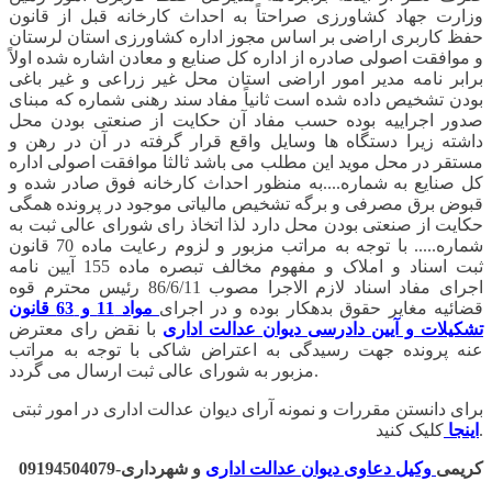
وزارت جهاد کشاورزی صراحتاً به احداث کارخانه قبل از قانون
حفظ کاربری اراضی بر اساس مجوز اداره کشاورزی استان لرستان
و موافقت اصولی صادره از اداره کل صنایع و معادن اشاره شده اولاً
برابر نامه مدیر امور اراضی استان محل غیر زراعی و غیر باغی
بودن تشخیص داده شده است ثانیاً مفاد سند رهنی شماره که مبنای
صدور اجراییه بوده حسب مفاد آن حکایت از صنعتی بودن محل
داشته زیرا دستگاه ها وسایل واقع قرار گرفته در آن در رهن و
مستقر در محل موید این مطلب می باشد ثالثا موافقت اصولی اداره
کل صنایع به شماره....به منظور احداث کارخانه فوق صادر شده و
قبوض برق مصرفی و برگه تشخیص مالیاتی موجود در پرونده همگی
حکایت از صنعتی بودن محل دارد لذا اتخاذ رای شورای عالی ثبت به
شماره..... با توجه به مراتب مزبور و لزوم رعایت ماده 70 قانون
ثبت اسناد و املاک و مفهوم مخالف تبصره ماده 155 آیین نامه
اجرای مفاد اسناد لازم الاجرا مصوب 86/6/11 رئیس محترم قوه
قضائیه مغایر حقوق بدهکار بوده و در اجرای
مواد 11 و 63 قانون
تشکیلات و آیین دادرسی دیوان عدالت اداری
با نقض رای معترض
عنه پرونده جهت رسیدگی به اعتراض شاکی با توجه به مراتب
مزبور به شورای عالی ثبت ارسال می گردد.
برای دانستن مقررات و نمونه آرای دیوان عدالت اداری در امور ثبتی
کلیک کنید.
اینجا
کریمی
وکیل دعاوی دیوان عدالت اداری
و شهرداری-09194504079