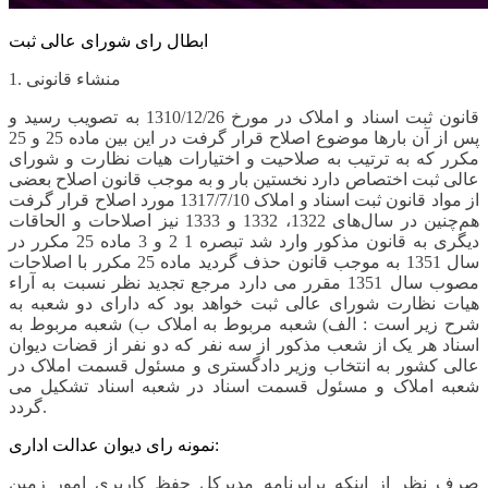
ابطال رای شورای عالی ثبت
1. منشاء قانونی
قانون ثبت اسناد و املاک در مورخ 1310/12/26 به تصویب رسید و
پس از آن بارها موضوع اصلاح قرار گرفت در این بین ماده 25 و 25
مکرر که به ترتیب به صلاحیت و اختیارات هیات نظارت و شورای
عالی ثبت اختصاص دارد نخستین بار و به موجب قانون اصلاح بعضی
از مواد قانون ثبت اسناد و املاک 1317/7/10 مورد اصلاح قرار گرفت
هم‌چنین در سال‌های 1322، 1332 و 1333 نیز اصلاحات و الحاقات
دیگری به قانون مذکور وارد شد تبصره 1 2 و 3 ماده 25 مکرر در
سال 1351 به موجب قانون حذف گردید ماده 25 مکرر با اصلاحات
مصوب سال 1351 مقرر می دارد مرجع تجدید نظر نسبت به آراء
هیات نظارت شورای عالی ثبت خواهد بود که دارای دو شعبه به
شرح زیر است : الف) شعبه مربوط به املاک ب) شعبه مربوط به
اسناد هر یک از شعب مذکور از سه نفر که دو نفر از قضات دیوان
عالی کشور به انتخاب وزیر دادگستری و مسئول قسمت املاک در
شعبه املاک و مسئول قسمت اسناد در شعبه اسناد تشکیل می
گردد.
نمونه رای دیوان عدالت اداری:
صرف نظر از اینکه برابرنامه مدیرکل حفظ کاربری امور زمین