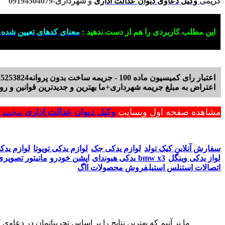
کریمی
وکیل دعاوی دیوان عدالت اداری
و شهرداری-09194504079
این مطلب کاربردی را هم از دست ندهید :
معنای کدهای تعیین شده
اعتبار رای کمیسیون ماده 100 - جریمه ساخت بدون پروانه09125253824 - وکیل کمیسیون ماده 100
اعتراض به مبلغ جریمه شهرداری+ما بهترین و جدیدترین قوانین و روش
مشاهده صفحه اول وبسایت
وکیل دیوان عدالت اداری
محمد ر
سفارش آنلاین کیک تولد
لوازم یدکی جک
لوازم یدکی تویوتا
لوازم یدک
لواز یدکی وینگل
مانیتور تصویری bmw x3
یدکی هیوندای
اپشن خودرو
اتصالات استنلس استیل
فروش محصولات ااگ