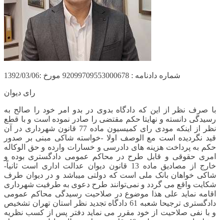
شماره دادنامه : 92099709553000678 مورخ :1392/03/06
رای دیوان
با صرف نظر از این که دادگاه بدوی در بدو امر خود را صالح به
رسیدگی دانسته و نهایتا حکم مقتضی را صادر نموده است و با قطع
نظر از اینکه مودی رای کمیسیون ماده 77 قانون شهرداری در آن
قید نگردیده است مع الوصف اولا -خواسته شاکی مبنی بر صدور
حکم به پرداخت هزینه های دادرسی و خسارات وارده و حق الوکاله
امری حقوقی و قابل طرح در محاکم عمومی دادگستری بوده و
خارج از مصادیق ماده 13 قانون دیوان عدالت اداری است ثانیاً-
شاکی خواهان بانک ملی است که دولتی میباشد و در دیوان طرف
شکایت واقع می گردد و نمی‌توانند طرح دعوی به طرفیت شهرداری
اقامه نماید علی هذا موضوع در صلاحیت رسیدگی محاکم عمومی
دادگستری ترجیحا شعبه 61 دادگاه تجدید نظر استان تهران تشخیص
و با نفی صلاحیت از خود مقرر می نماید دفتر پس از کسب نظریه