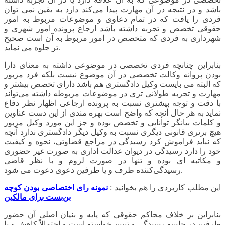
باشد و در نتیجه در آن مهارت پیدا می‌کند دارد به یقین نمی توان
فردی را یافت که در تمام دعاوی و موضوعات مربوط به امور
حقوقی تخصص و تجربه داشته باشد ارجاع پرونده امور شهری و
شهرداری به فردی که متخصص در امور مربوط به آن است صحیح
تر جلوه می نماید.
بنابراین چنانچه فردی تخصصی در موضوعی داشته به معنای دارا
بودن پروانه وکالت تخصصی در آن موضوع نیست بلکه فرد مزبور
که البته می بایست وکیل دادگستری هم باشد دارای تخصص بیشتر و
مهارت و تجربه طولانی تری در موضوعات مربوطه داشته می‌تواند
با دقت و توجه بیشتری نسبت به پرونده ارجاعی اظهار نظر دفاع
نماید به هر حال آنچه که واضح است بهره مندی از این دست عناوین
و کلمات بیانگر توانایی و تخصص بوده و جز این مورد وکیل مزبور
هیچ برتری قانونی دیگری نسبت به وکیل دیگر دادگستری ندارد آنچه
که نباید فراموش کرد رسیدگی در مراجع قضاوتی، نحوه و کیفیت
خود را دارد رسیدگی در دیوان عدالت اداری به صورت غیر حضوری
و مکاتبه ای بوده و تنها در صورت لزوم و با نظر قاضی
رسیدگی‌کننده طرف و یا طرفین دعوی دعوت می شود.
این مطلب کاربردی را هم بخوانید :
نمونه رای اختصاصی بودن کوچه
بن‌بست برای مالکین
بنابراین بر خلاف محاکم حقوقی که پایه و بنیان اصلی آن حضور
طرفین در جلسه رسیدگی و تبیین خواسته است و احتمالاً کاهش و یا