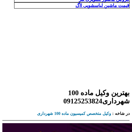
قیمت ماشین لباسشویی ااگ
بهترین وکیل ماده 100
شهرداری09125253824
در شاخه :
وکیل متخصص کمیسیون ماده 100 شهرداری