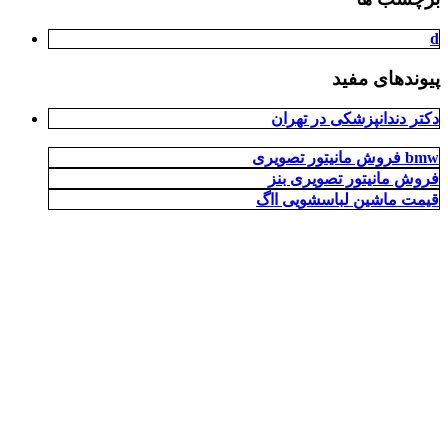
d
پیوندهای مفید
دکتر دندانپزشکی در تهران
فروش مانیتور تصویری bmw
فروش مانیتور تصویری بنز
قیمت ماشین لباسشویی ااگ