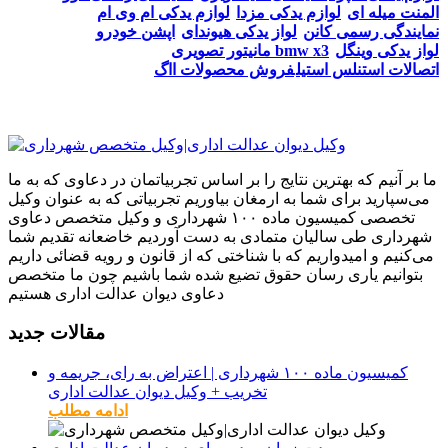
المنت میله ای
لوازم یدکی مزدا
لوازم یدکی ام وی ام
نمایندگی رسمی کانن
لواز یدکی هیوندای
اپشن خودرو
لواز یدکی وینگل
مانیتور تصویری bmw x3
اتصالات استنلس استیل
فروش محصولات ااگ
ما بر آنیم که بهترین نتایج را بر اساس تجربیاتمان در دعاوی که به ما
می‌سپارید برای شما به ارمغان بیاوریم تجربیاتی که به عنوان وکیل
تخصصی کمیسیون ماده ۱۰۰ شهرداری و وکیل متخصص دعاوی
شهرداری طی سالیان متمادی به دست آوردیم خاضعانه تقدیم شما
می‌کنیم و امیدواریم که با شناختی که از قانون و رویه قضائی داریم
بتوانیم یاری رسان حقوق تضیع شده شما باشیم چون ما متخصص
دعاوی دیوان عدالت اداری هستیم
مقالات جدید
کمیسیون ماده ۱۰۰ شهرداری | اعتراض به رای، جریمه و
تخریب + وکیل دیوان عدالت اداری
ادامه مطلب