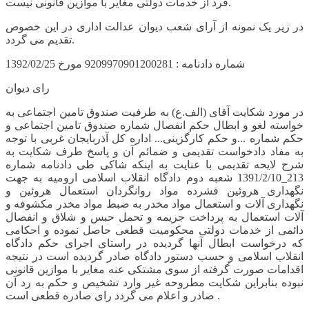
فرد از خدمات دولتی مغایر با موازین قانونی نیست.
در زیر یک نمونه از آرای شعب دیوان عدالت اداری در این خصوص
تقدیم می گردد.
شماره دادنامه : 9209970901200281 مورخ 1392/02/25
رای دیوان
در مورد شکایت آقای (الف.ع) به طرفیت صندوق تامین اجتماعی به
خواسته لغو و ابطال حکم انفصال شماره صندوق تامین اجتماعی و
حکم شماره ...و حکم کارگزینی... اداره کل آذربایجان غربی با توجه
به مفاد دادخواست تقدیمی و ضمائم آن و پاسخ طرف شکایت به
شرح لایحه تقدیمی با عنایت به اینکه شاکی طی دادنامه شماره
213_1391/2/10 شعبه دوم دادگاه انقلاب اسلامی ارومیه به جهت
نگهداری هروئین فشرده مواد روانگردان استعمال هروئین و
نگهداری آلات و استعمال مواد مخدر به ضبط مواد مخدر مکشوفه و
آلات استعمال به پرداخت جریمه و تحمل حبس و شلاق و انفصال
دائمی از خدمات دولتی محکومیت قطعی حاصل نموده و احکامی
که درخواست ابطال آنها گردیده در راستای اجرای حکم دادگاه
انقلاب اسلامی و حسب دستور دادگاه صادر گردیده است در نتیجه
اقدامات صورت گرفته از سوی مشتکی عنه مغایر با موازین قانونی
نبوده بنابراین شکایت مطروحه غیر وارد تشخیص و حکم به رد آن
صادر و اعلام می گردد رای صادره قطعی است .