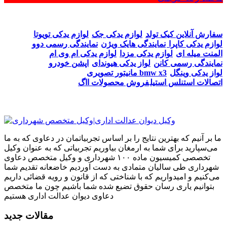
سفارش آنلاین کیک تولد
لوازم یدکی جک
لوازم یدکی تویوتا
لوازم یدکی کاپرا
نمایندگی هایک ویژن
نمایندگی رسمی دوو
المنت میله ای
لوازم یدکی مزدا
لوازم یدکی ام وی ام
نمایندگی رسمی کانن
لواز یدکی هیوندای
اپشن خودرو
لواز یدکی وینگل
مانیتور تصویری bmw x3
اتصالات استنلس استیل
فروش محصولات ااگ
ما بر آنیم که بهترین نتایج را بر اساس تجربیاتمان در دعاوی که به ما
می‌سپارید برای شما به ارمغان بیاوریم تجربیاتی که به عنوان وکیل
تخصصی کمیسیون ماده ۱۰۰ شهرداری و وکیل متخصص دعاوی
شهرداری طی سالیان متمادی به دست آوردیم خاضعانه تقدیم شما
می‌کنیم و امیدواریم که با شناختی که از قانون و رویه قضائی داریم
بتوانیم یاری رسان حقوق تضیع شده شما باشیم چون ما متخصص
دعاوی دیوان عدالت اداری هستیم
مقالات جدید