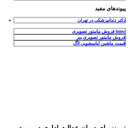
پیوندهای مفید
دکتر دندانپزشکی در تهران
فروش مانیتور تصویری bmw
فروش مانیتور تصویری بنز
قیمت ماشین لباسشویی ااگ