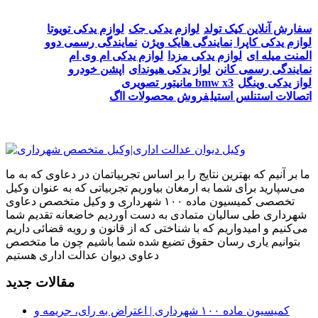
سفارش آنلاین کیک تولد
لوازم یدکی جک
لوازم یدکی تویوتا
لوازم یدکی کاپرا
نمایندگی هایک ویژن
نمایندگی رسمی دوو
المنت میله ای
لوازم یدکی مزدا
لوازم یدکی ام وی ام
نمایندگی رسمی کانن
لواز یدکی هیوندای
اپشن خودرو
لواز یدکی وینگل
مانیتور تصویری bmw x3
اتصالات استنلس استیل
فروش محصولات ااگ
ما بر آنیم که بهترین نتایج را بر اساس تجربیاتمان در دعاوی که به ما
می‌سپارید برای شما به ارمغان بیاوریم تجربیاتی که به عنوان وکیل
تخصصی کمیسیون ماده ۱۰۰ شهرداری و وکیل متخصص دعاوی
شهرداری طی سالیان متمادی به دست آوردیم خاضعانه تقدیم شما
می‌کنیم و امیدواریم که با شناختی که از قانون و رویه قضائی داریم
بتوانیم یاری رسان حقوق تضیع شده شما باشیم چون ما متخصص
دعاوی دیوان عدالت اداری هستیم
مقالات جدید
کمیسیون ماده ۱۰۰ شهرداری | اعتراض به رای، جریمه و