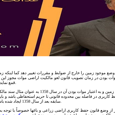
 موجود زمین را خارج از ضوابط و مقررات تغییر دهد کما اینکه زمین
 موات بودن در زمان تصویب قانون لغو مالکیت اراضی موات مجوز این ن
قمع نماید و باید مفاد لایحه قانونی حفظ و گسترش فضای سبز را به اجرا گذارد.
بنابراین هرچند وزارت مسکن و شهرسازی بدون توجه به و
کاربری در فاصله بین محدوده قانونی تا حریم استحفاظی باشد و باید د
سابقه بعد از سال 1358 ایجاد شده باشد و با رعایت قانون حفظ کاربری اراضی زراعی و باغها صورت پذیرد.
ضع قانون حفظ کاربری اراضی زراعی و باغها خصوصاً با توجه به اینک