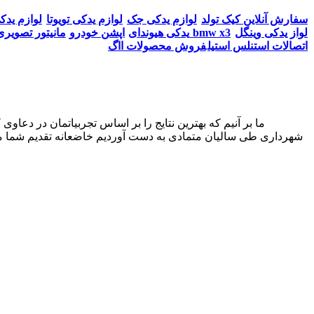
سفارش آنلاین کیک تولد
لوازم یدکی جک
لوازم یدکی تویوتا
لوازم یدک
لواز یدکی وینگل
مانیتور تصویری bmw x3
یدکی هیوندای
اپشن خودرو
اتصالات استنلس استیل
فروش محصولات ااگ
شهرداری طی سالیان متمادی به دست آوردیم خاضعانه تقدیم شما می‌