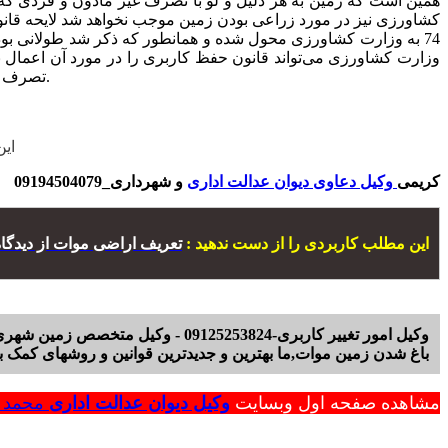
همین است که زمین به هر دلیل و لو با تصرف غیر ماذون و فردی که
کشاورزی نیز در مورد زراعی بودن زمین موجب نخواهد شد لایحه قا
74 به وزارت کشاورزی محول شده و همانطور که ذکر شد طولانی بود
وزارت کشاورزی می‌تواند قانون حفظ کاربری را در مورد آن اعمال ن
تصرف مغایر با قانون حفظ کاربری صورت گرفته به اجرا نمی گذارد.برگرفته از علیرضا میرزایی_تغییر کاربری اراضی زراعی و باغها در ملاک عمل.
این
کریمی
وکیل دعاوی دیوان عدالت اداری
و شهرداری_09194504079
این مطلب کاربردی را از دست ندهید :
تعریف اراضی موات از دیدگا
وکیل امور تغییر کاربری-09125253824 - وکیل متخصص زمین شهری - وکیل دیوان عدالت اداری
باغ شدن زمین موات,ما بهترین و جدیدترین قوانین و روشهای کمک به 
مشاهده صفحه اول وبسایت
وکیل دیوان عدالت اداری
محمد ر