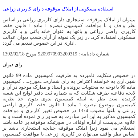
استفاده مسکونی از املاک موقوفه دارای کاربری زراعی
میتوان از املاک موقوفه استیجاری دارای کاربری زراعی بر اساس
نظر واقف و با موافقت کمیسیون تبصره 1 ماده 1 قانون حفظ
کاربری اراضی زراعی و باغها به عنوان خانه باغی و با کاربری
مسکونی استفاده کرد. در زیر یک نمونه از آرای شعب دیوان عدالت
اداری در این خصوص تقدیم می گردد.
شماره دادنامه : 9209970903200319 مورخ 1392/02/18
رای دیوان
در خصوص شکایت نامبرده به طرفیت کمیسیون ماده 99 قانون
شهرداری به خواسته اعتراض به رای شماره.....مورخ..... کمیسیون
ماده 99 با توجه به محتویات پرونده و اسناد و مدارک موجود در آن و
لایحه دفاعیه طرف شکایت که به شماره ثبت دفتر لوایح این شعبه
گردیده است نظر به اینکه کمیسیون بدوی بدون اخذ نظریه
کمیسیون موضوع تبصره 1 ماده 1 قانون حفظ کاربری اراضی
زراعی و باغها مصوب 1374 در خصوص تغییر کاربری و موافقت
کمیسیون مذکور به این امر مبادرت به صدور رای نموده است و به
علاوه می‌بایست از اداره اوقاف در صورتیکه موقوفه بر عامه باشد
استعلام می نمود زیرا املاک موقوفه چنانچه استیجاری باشد بر
اساس نظر واقف می‌توان در کاربری زراعی با موافقت کمیسیون