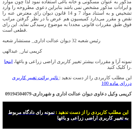
مذکور به عنوان مسکونی و خانه باغی استفاده نمود لذا چون موارد
و ایرادات مذکور مشخص نمی باشد بنابراین دعوی مطروحه را وارد
تشخیص و به استناد مواد 7 و 14 قانون دیوان رای معترض عنه را
نقض و مقرر می‌دارد کمیسیون هم عرض با در نظر گرفتن مراتب
فوق طبق مقررات قانونی مجددا به موضوع رسیدگی نماید. این رای
قطعی است.
رئیس شعبه 32 دیوان عدالت اداری_ مستشار شعبه
کریمی تبار_ عبدالهی
نمونه آرا و مقررات بیشتر تغییر کاربری اراضی زراعی و باغها،
اینجا
را کلیک کنید.
این مطلب کاربردی را از دست ندهید :
تاثیر برائت تغییر کاربری
دررای ماده 100
کریمی وکیل دعاوی دیوان عدالت اداری و شهرداری-09194504079
این مطلب کاربردی را از دست ندهید :
نمونه رای دادگاه مربوط
به تغییر کاربری اراضی زراعی و باغها