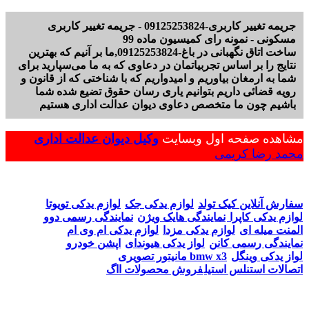
جریمه تغییر کاربری-09125253824 - جریمه تغییر کاربری
مسکونی - نمونه رای کمیسیون ماده 99
ساخت اتاق نگهبانی در باغ-09125253824,ما بر آنیم که بهترین
نتایج را بر اساس تجربیاتمان در دعاوی که به ما می‌سپارید برای
شما به ارمغان بیاوریم و امیدواریم که با شناختی که از قانون و
رویه قضائی داریم بتوانیم یاری رسان حقوق تضیع شده شما
باشیم چون ما متخصص دعاوی دیوان عدالت اداری هستیم
مشاهده صفحه اول وبسایت
وکیل دیوان عدالت اداری
محمد رضا کریمی
سفارش آنلاین کیک تولد
لوازم یدکی جک
لوازم یدکی تویوتا
لوازم یدکی کاپرا
نمایندگی هایک ویژن
نمایندگی رسمی دوو
المنت میله ای
لوازم یدکی مزدا
لوازم یدکی ام وی ام
نمایندگی رسمی کانن
لواز یدکی هیوندای
اپشن خودرو
لواز یدکی وینگل
مانیتور تصویری bmw x3
اتصالات استنلس استیل
فروش محصولات ااگ