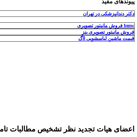
پیوندهای مفید
دکتر دندانپزشکی در تهران
فروش مانیتور تصویری bmw
فروش مانیتور تصویری بنز
قیمت ماشین لباسشویی ااگ
اعضای هیات تجدید نظر تشخیص مطالبات تام