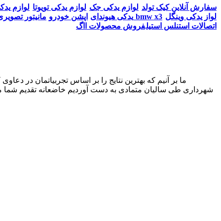
سفارش آنلاین کیک تولد
لوازم یدکی جک
لوازم یدکی تویوتا
لوازم یدک
لواز یدکی وینگل
مانیتور تصویری bmw x3
یدکی هیوندای
اپشن خودرو
اتصالات استنلس استیل
فروش محصولات ااگ
شهرداری طی سالیان متمادی به دست آوردیم خاضعانه تقدیم شما می‌