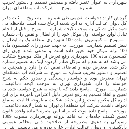
شهرداری به عنوان تغییر یافته و همچنین تصمیم و دستور تخریب
شماره ......مورخ...... شرکت آب منطقه ای تهران
گردش کار :دادخواست تقدیمی طی شماره..... به تاریخ...... ثبت دفتر
کل دیوان عدالت اداری به این شعبه ارجاع شده است ملاحظه می
شود وکیل شاکی به موجب لایحه شماره...... مورخ و قبل از انجام
تبادل لوایح خواسته اول موکل خود را از ابطال و نقض رای شماره
......مورخ..... کمیسیون ماده 100 شهرداری منطقه یک به ابطال و
نقض تصمیم شماره..... مورخ..... به جهت صدور رای کمیسیون ماده
100 برله موکل خود تغییر داده است و مدعی شدند چون رای
کمیسیون ماده 100 شهرداری رفع تعرض از ملک موضوع شکایت
می باشد که به نفع و له موکل صادر گردیده اینک به تصمیم شماره
ذکر شده معترض بوده و تقاضای نقض آن را دارد و همچنین به
تصمیم و دستور تخریب شماره..... مورخ...... شرکت آب منطقه‌ای
تهران معترض بوده و خواستار رسیدگی و صدور حکم به شرح
خواسته را دارد شهرداری تهران به موجب لایحه دفاعیه.....
شماره...... مورخ..... پاسخ دادند که با توجه به شرح خواسته شده به
تعیین و اتخاذ تصمیم به رفع تعرض دلیل اعتراض نامبرده برای این
اداره‌ کل مکتوم است از این حیثت شکایت مطروحه قابلیت استماع
نخواهد داشت. شرکت آب منطقه ای تهران به شمار لایحه دفاعیه.....
مورخه..... پاسخ داده است که بر اساس تبصره 5 ماده واحده قانون
تعیین تکلیف چاه‌های آب فاقد پروانه بهره‌برداری مصوب 1389
رسیدگی به دعوی مطروحه از صلاحیت ذاتی محاکم عمومی
دادگستری و دیوان عدالت اداری خارج بوده و می بایست ابتدا در