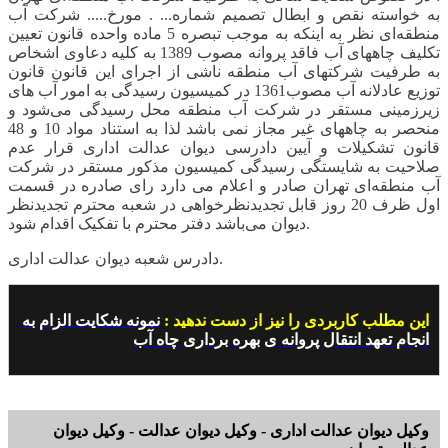
به خواسته نقص و ابطال تصمیم شماره... . مورخ..... شرکت آب
منطقه‌ای نظر به اینکه به موجب تبصره 5 ماده واحده قانون تعیین
تکلیف چاههای آب فاقد پروانه مصوب 1389 به کلیه دعاوی اشخاص
به طرفیت شرکتهای آب منطقه ناشی از اجرای این قانون قانون
توزیع عادلانه آب مصوب1361 در کمیسیون رسیدگی به امور آب های
زیرزمینی مستقر در شرکت آب منطقه محل رسیدگی می‌شود و
منحصر به چاههای غیر مجاز نمی باشد لذا به استناد مواد 10 و 48
قانون تشکیلات و آیین دادرسی دیوان عدالت اداری قرار عدم
صلاحیت به شایستگی رسیدگی کمیسیون مذکور مستقر در شرکت
آب منطقه‌ای تهران صادر و اعلام می دارد رای صادره در قسمت
اول ظرف 20 روز قابل تجدیدنظرخواهی در شعبه محترم تجدیدنظر
دیوان می‌باشد دفتر محترم با تفکیک اقدام شود.
دادرس شعبه دیوان عدالت اداری.
این مطلب کاربردی را نیز از دست ندهید :
نمونه شکایت الزام به
انجام تعهد انتقال پروانه ی بهره برداری چاه آب
وکیل دیوان عدالت اداری - وکیل دیوان عدالت - وکیل دیوان