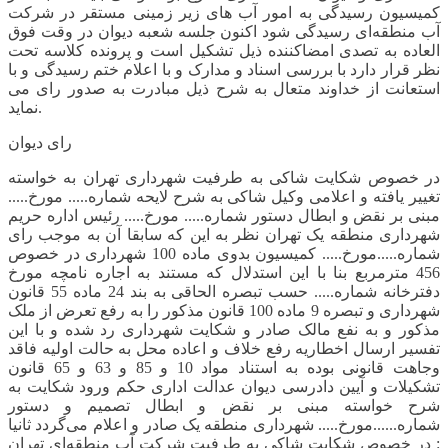
کمیسیون رسیدگی به امور آب های زیر زمینی مستقر در شرکت
آب منطقه‌ای رسیدگی شود اکنون جلسه شعبه دیوان در وقت فوق
العاده به تصدی امضاکننده ذیل تشکیل است و پرونده کلاسه تحت
نظر قرار دارد با بررسی اسناد و مدارک و با اعلام ختم رسیدگی و با
استعانت از خداوند متعال به شرح ذیل مبادرت به صدور رای می
نماید.
رای دیوان
در خصوص شکایت شاکی به طرفیت شهرداری تهران به خواسته
تغییر یافته و اعلامی وکیل شاکی به شرح لایحه شماره..... مورخ.....
مبنی بر نقض و ابطال دستور شماره..... مورخ..... رئیس اداره حریم
شهرداری منطقه یک تهران نظر به این که سابقا آن به موجب رای
شماره.....مورخ..... کمیسیون بدوی ماده 100 شهرداری در خصوص
456 مترمربع بنا با این استدلال که مستند به اجاره نامچه مورخ
دفترخانه شماره..... حسب تبصره الحاقی به بند 24 ماده 55 قانون
شهرداری و تبصره 9 ماده 100 قانون مذکور را به رفع تعرض از ملک
مذکور و به نفع مالک صادر و شکایت شهرداری رد شده و با این
تفسیر ارسال اخطاریه رفع خلاف و اعاده محل به حالت اولیه فاقد
وجاهت قانونی بوده به استناد مواد 10 و 85 و 63 و 65 قانون
تشکیلات و آیین دادرسی دیوان عدالت اداری حکم ورود شکایت به
شرح خواسته مبنی بر نقض و ابطال تصمیم و دستور
شماره......مورخ..... شهرداری منطقه یک صادر و اعلام می‌گردد ثانیا
: در خصوص شکایت شاکی به طرفیت شرکت آب منطقه‌ای تهران