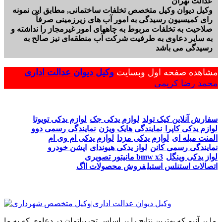
عدالت تهران
وکیل دیوان وکیل متخصص تخلفات ساختمانی, مطابق این نمونه
رای کمیسیون رسیدگی به امور آب های زیرزمینی صرفاً
صلاحیت به تخلفات مربوط به چاههای امور غیرمجاز را نداشته و
به سایر دعاوی به طرفیت شرکت آب منطقه‌ای نیز صالح به
رسیدگی می باشد
مشاهده صفحه اول وبسایت
وکیل دیوان عدالت اداری
محمد رضا کریمی
سفارش آنلاین کیک تولد
لوازم یدکی جک
لوازم یدکی تویوتا
لوازم یدکی کاپرا
نمایندگی هایک ویژن
نمایندگی رسمی دوو
المنت میله ای
لوازم یدکی مزدا
لوازم یدکی ام وی ام
نمایندگی رسمی کانن
لواز یدکی هیوندای
اپشن خودرو
لواز یدکی وینگل
مانیتور تصویری bmw x3
اتصالات استنلس استیل
فروش محصولات ااگ
ما بر آنیم که بهترین نتایج را بر اساس تجربیاتمان در دعاوی که به ما