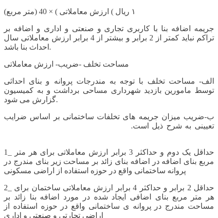
١ ریال ) ارزش معاملاتی ) × 40 (متر مربع)
جریمه اضافه بنا با کاربری تجاری و صنعتی و اداری و اضافه بر
تراکم نباید کمتر از 2 برابر و بیشتر از 4 برابر ارزش معاملاتی سال
احداث بنا باشد.
مساحت تخلف -ضریب- ارزش معاملاتی
الف- مساحت تخلف با توجه به مندرجات پروانه و بنای احداثی
توسط مامورین بازدید شهرداری مساحی برداشت و به کمیسیون
گزارش می شود.
ب-ضریب میزان جریمه های تخلفات ساختمانی بر اساس ضرایب
تعیینی به شرح ذیل است.
نحوه محاسبه جریمه ساختمانی+فرمول
محاسبه جریمه شهرداری+وکیل امور ماده 100
1_ حداقل یک دوم و حداکثر 3 برابر ارزش معاملاتی برای هر متر
مربع بنای اضافه در اضافه بنای زائد بر مساحت زیر بنای مندرج در
پروانه ساختمانی واقع در حوزه استفاده از اراضی مسکونی
2_ حداقل 2 برابر و حداکثر 4 برابر ارزش معاملاتی ساختمان برای
هر متر مربع بنای اضافی ایجاد شده در مورد اضافه بنا زائد بر
مساحت مندرج در پروانه ی ساختمانی واقع در حوزه استفاده از
اراضی تجارتی و صنعتی و اداری