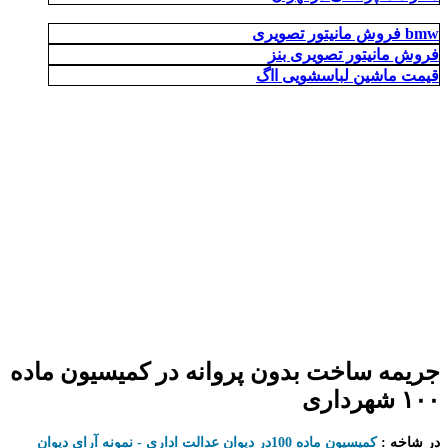
فروش مانیتور تصویری bmw
فروش مانیتور تصویری بنز
قیمت ماشین لباسشویی ااگ
جریمه ساخت بدون پروانه در کمیسیون ماده
۱۰۰ شهرداری
در شاخه :
کمیسیون ماده 100در دیوان عدالت اداری - نمونه آرای دیوان