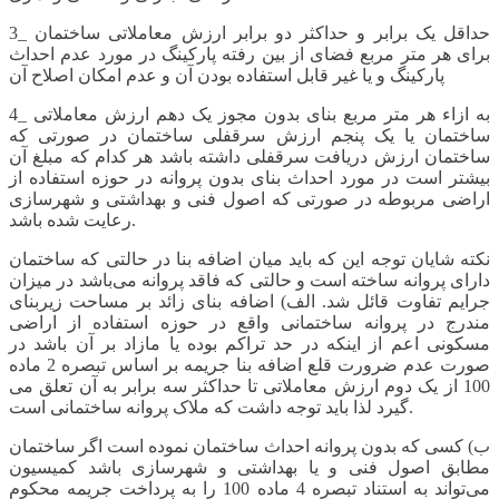
3_ حداقل یک برابر و حداکثر دو برابر ارزش معاملاتی ساختمان
برای هر متر مربع فضای از بین رفته پارکینگ در مورد عدم احداث
پارکینگ و یا غیر قابل استفاده بودن آن و عدم امکان اصلاح آن
4_ به ازاء هر متر مربع بنای بدون مجوز یک دهم ارزش معاملاتی
ساختمان یا یک پنجم ارزش سرقفلی ساختمان در صورتی که
ساختمان ارزش دریافت سرقفلی داشته باشد هر کدام که مبلغ آن
بیشتر است در مورد احداث بنای بدون پروانه در حوزه استفاده از
اراضی مربوطه در صورتی که اصول فنی و بهداشتی و شهرسازی
رعایت شده باشد.
نکته شایان توجه این که باید میان اضافه بنا در حالتی که ساختمان
دارای پروانه ساخته است و حالتی که فاقد پروانه می‌باشد در میزان
جرایم تفاوت قائل شد. الف) اضافه بنای زائد بر مساحت زیربنای
مندرج در پروانه ساختمانی واقع در حوزه استفاده از اراضی
مسکونی اعم از اینکه در حد تراکم بوده یا مازاد بر آن باشد در
صورت عدم ضرورت قلع اضافه بنا جریمه بر اساس تبصره 2 ماده
100 از یک دوم ارزش معاملاتی تا حداکثر سه برابر به آن تعلق می
گیرد لذا باید توجه داشت که ملاک پروانه ساختمانی است.
ب) کسی که بدون پروانه احداث ساختمان نموده است اگر ساختمان
مطابق اصول فنی و یا بهداشتی و شهرسازی باشد کمیسیون
می‌تواند به استناد تبصره 4 ماده 100 را به پرداخت جریمه محکوم