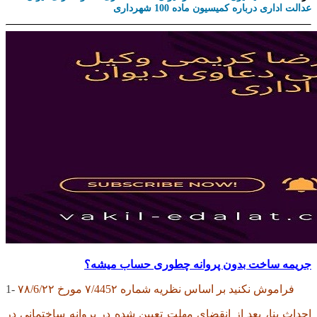
عدالت اداری درباره کمیسیون ماده 100 شهرداری
جریمه ساخت بدون پروانه چطوری حساب میشه؟
فراموش نکنید بر اساس نظریه شماره ۷/445٢ مورخ ۷٨/6/٢٢
1-
احداث بنا، بعد از انقضای مهلت تعیین شده در پروانه ساختمانی در