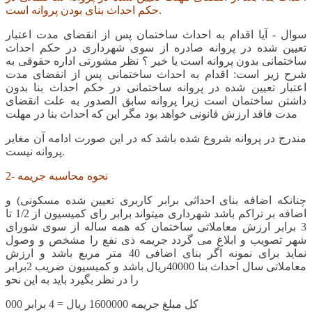
حکم احداث بنای بودن پروانه است.
سوال - آیا اقدام به احداث ساختمان پس از انقضای مدت اعتبار
تعیین شده در پروانه صادره از سوی شهرداری در حکم احداث
ساختمانی بدون پروانه است یا خیر ؟ نظر مشورتی اداره حقوقی به
شرح زیر است: اقدام به احداث ساختمانی پس از انقضای مدت
اعتبار تعیین شده در پروانه ساختمانی در حکم احداث بنا بدون
داشتن ساختمان است زیرا پروانه سابق الصدور به علت انقضای
مدت فاقد ارزش قانونی خواهد بود مگر این که احداث بنا در مهلت
مندرج در پروانه شروع شده باشد که در این صورت ادامه آن مغایر
پروانه نیست.
2- نحوه محاسبه جریمه
چنانکه اضافه بنای احداثی برابر کاربری تعیین شده مسکونی) و
اضافه بر تراکم باشد شهرداری میتواند برابر رای کمیسیون از 1/2 تا
3 برابر ارزش معاملاتی ساختمان که همه ساله از سوی شورای
شهر تصویب و ابلاغ می گردد جریمه ذی نفع را مشخص و وصول
نماید برای نمونه اگر بنای اضافی 40 متر مربع باشد و ارزش
معاملاتی سال احداث بنا 40000ریال باشد و کمیسیون ضریب 2برابر
را در نظر بگیرد باید به این نحو
کل مبلغ جریمه 1600000 ریال = 4 برابر 000