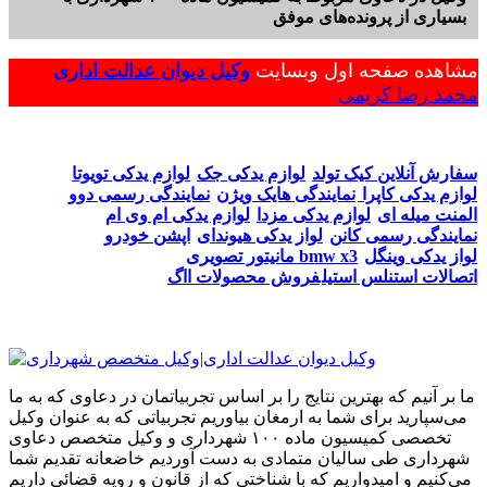
بسیاری از پرونده‌های موفق
مشاهده صفحه اول وبسایت
وکیل دیوان عدالت اداری
محمد رضا کریمی
سفارش آنلاین کیک تولد
لوازم یدکی جک
لوازم یدکی تویوتا
لوازم یدکی کاپرا
نمایندگی هایک ویژن
نمایندگی رسمی دوو
المنت میله ای
لوازم یدکی مزدا
لوازم یدکی ام وی ام
نمایندگی رسمی کانن
لواز یدکی هیوندای
اپشن خودرو
لواز یدکی وینگل
مانیتور تصویری bmw x3
اتصالات استنلس استیل
فروش محصولات ااگ
ما بر آنیم که بهترین نتایج را بر اساس تجربیاتمان در دعاوی که به ما
می‌سپارید برای شما به ارمغان بیاوریم تجربیاتی که به عنوان وکیل
تخصصی کمیسیون ماده ۱۰۰ شهرداری و وکیل متخصص دعاوی
شهرداری طی سالیان متمادی به دست آوردیم خاضعانه تقدیم شما
می‌کنیم و امیدواریم که با شناختی که از قانون و رویه قضائی داریم