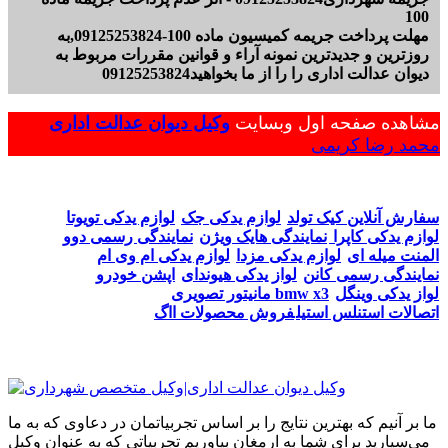
100
مهلت پرداخت جریمه کمیسیون ماده 100-09125253824,به
روزترین و جدیدترین نمونه آراء و قوانین مقررات مربوط به
دیوان عدالت اداری را را از ما بخواهید09125253824
مشاهده صفحه اول وبسایت
وکیل دیوان عدالت اداری
محمد رضا کریمی
سفارش آنلاین کیک تولد
لوازم یدکی جک
لوازم یدکی تویوتا
لوازم یدکی کاپرا
نمایندگی هایک ویژن
نمایندگی رسمی دوو
المنت میله ای
لوازم یدکی مزدا
لوازم یدکی ام وی ام
نمایندگی رسمی کانن
لواز یدکی هیوندای
اپشن خودرو
لواز یدکی وینگل
مانیتور تصویری bmw x3
اتصالات استنلس استیل
فروش محصولات ااگ
ما بر آنیم که بهترین نتایج را بر اساس تجربیاتمان در دعاوی که به ما
می‌سپارید برای شما به ارمغان بیاوریم تجربیاتی که به عنوان وکیل