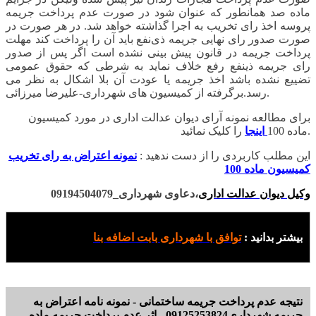
ماده صد همانطور که عنوان شود در صورت عدم پرداخت جریمه
پروسه اخذ رای تخریب به اجرا گذاشته خواهد شد. در هر صورت در
صورت صدور رای نهایی جریمه ذی‌نفع باید آن را پرداخت کند مهلت
پرداخت جریمه در قانون پیش بینی نشده است اگر پس از صدور
رای جریمه ذینفع رفع خلاف نماید به شرطی که حقوق عمومی
تضییع نشده باشد اخذ جریمه یا عودت آن بلا اشکال به نظر می
رسد.برگرفته از کمیسیون های شهرداری-علیرضا میرزائی.
برای مطالعه نمونه آرای دیوان عدالت اداری در مورد کمیسیون
را کلیک نمائید.
ماده 100
اینجا
این مطلب کاربردی را از دست ندهید :
نمونه اعتراض به رای تخریب
کمیسیون ماده 100
وکیل دیوان عدالت اداری
،دعاوی شهرداری_09194504079
بیشتر بدانید :
توافق با شهرداری بابت اضافه بنا
نتیجه عدم پرداخت جریمه ساختمانی - نمونه نامه اعتراض به
جریمه شهرداری09125253824 - اثر عدم پرداخت جریمه ماده