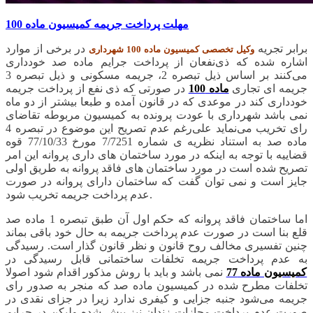
مهلت پرداخت جریمه کمیسیون ماده 100
برابر تجریه
در برخی از موارد
وکیل تخصصی کمیسیون ماده 100 شهرداری
اشاره شده که ذی‌نفعان از پرداخت جرایم ماده صد خودداری
می‌کنند بر اساس ذیل تبصره 2، جریمه مسکونی و ذیل تبصره 3
جریمه ای تجاری
ماده 100
در صورتی که ذی نفع از پرداخت جریمه
خودداری کند در موعدی که در قانون آمده و طبعا بیشتر از دو ماه
نمی باشد شهرداری با عودت پرونده به کمیسیون مربوطه تقاضای
رای تخریب می‌نماید علی‌رغم عدم تصریح این موضوع در تبصره 4
ماده صد به استناد نظریه ی شماره 7/7251 مورخ 77/10/33 قوه
قضاییه با توجه به اینکه در مورد ساختمان های داری پروانه این امر
تصریح شده است در مورد ساختمان های فاقد پروانه به طریق اولی
جایز است و نمی توان گفت که ساختمان دارای پروانه در صورت
عدم پرداخت جریمه تخریب شود.
اما ساختمان فاقد پروانه که حکم اول آن طبق تبصره 1 ماده صد
قلع بنا است در صورت عدم پرداخت جریمه به حال خود باقی بماند
چنین تفسیری مخالف روح قانون و نظر قانون گذار است. رسیدگی
به عدم پرداخت جریمه تخلفات ساختمانی قابل رسیدگی در
کمیسیون ماده 77
نمی باشد و باید با روش مذکور اقدام شود اصولا
تخلفات مطرح شده در کمیسیون ماده صد که منجر به صدور رای
جریمه می‌شود جنبه جزایی و کیفری ندارد زیرا در جزای نقدی در
صورت عدم پرداخت مجازات زندان نیز پیش شده ولیکن در جرایم