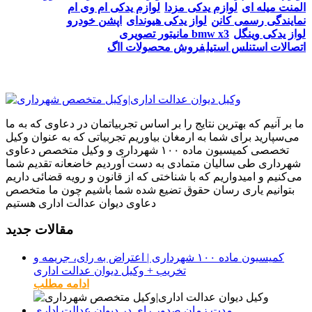
المنت میله ای
لوازم یدکی مزدا
لوازم یدکی ام وی ام
نمایندگی رسمی کانن
لواز یدکی هیوندای
اپشن خودرو
لواز یدکی وینگل
مانیتور تصویری bmw x3
اتصالات استنلس استیل
فروش محصولات ااگ
ما بر آنیم که بهترین نتایج را بر اساس تجربیاتمان در دعاوی که به ما
می‌سپارید برای شما به ارمغان بیاوریم تجربیاتی که به عنوان وکیل
تخصصی کمیسیون ماده ۱۰۰ شهرداری و وکیل متخصص دعاوی
شهرداری طی سالیان متمادی به دست آوردیم خاضعانه تقدیم شما
می‌کنیم و امیدواریم که با شناختی که از قانون و رویه قضائی داریم
بتوانیم یاری رسان حقوق تضیع شده شما باشیم چون ما متخصص
دعاوی دیوان عدالت اداری هستیم
مقالات جدید
کمیسیون ماده ۱۰۰ شهرداری | اعتراض به رای، جریمه و
تخریب + وکیل دیوان عدالت اداری
ادامه مطلب
مدت زمان صدور رای در دیوان عدالت اداری