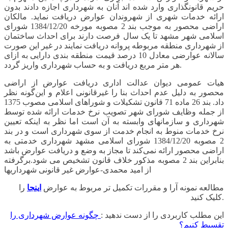
حریم قانونگذاری وارد شده اند آنان به شهرداری اجازه دادند بدون
ارائه خدمات شهری از شهروندان عوارض دریافت نماید. مالکان
اراضی محصور به موجب بند 2 مصوبه مورخه 1384/12/20 شورای
اسلامی شهر مشهد تا یک سال فرصت دارند برای احداث ساختمان
از شهرداری منطقه مربوطه پروانه دریافت نمایند در غیر این صورت
سالانه عوارضی معادل 10 درصد قیمت منطقه بندی دارایی به ازای
هر متر مربع دریافت و به حساب شهرداری واریز گردد.
هیات عمومی دیوان عدالت اداری دریافت عوارض از اراضی
محصور به دلیل عدم احداث بنا را غیرقانونی اعلام و این‌گونه نظر
داد. بند 26 ماده 71 قانون تشکیلات و شوراهای اسلامی مصوب 1375
از جمله وظایف شورای شهر تصویب نرخ خدمات ارائه شده توسط
شهرداری و سازمانهای وابسته به آن است اما نظر به اینکه تعیین
نرخ خدمات منوط به انجام خدمت از سوی شهرداری است و در بند
2 مصوبه 1384/12/20 شورای اسلامی مشهد شهرداری خدمتی به
اراضی محصور ارائه نمی‌کند تا مجاز به وضع و دریافت عوارض باشد
بنابراین بند 2 مصوبه مذکور خلاف قانون تشخیص می شود.برگرفته
از امید محمدی-عوارض غیر قانونی شهرداریها
مطالعه نمونه آرا و مقررات تکمیل تر مربوط به عوارض
اینجا
را
کلیک کنید.
این مطلب کاربردی را از دست ندهید :
چگونه عوارض شهرداری را
تقسیط کنیم؟