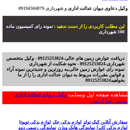
وکیل دعاوی دیوان عدالت اداری
و شهرداری-09194504079
این مطلب کاربردی را از دست ندهید :
نمونه رای کمیسیون ماده
100 شهرداری
دریافت عوارض زمین های خالی-09125253824 - وکیل متخصص
شهرداری-09125253824 - نحوه شکایت از شهرداری
نمونه رای عوارض زمین خالی,به روزترین و جدیدترین نمونه آراء
و قوانین مقررات مربوط به دیوان عدالت اداری را را از ما
بخواهید09125253824
مشاهده صفحه اول وبسایت
وکیل دیوان عدالت اداری
محمد رضا کریمی
سفارش آنلاین کیک تولد
لوازم یدکی جک
لوازم یدکی تویوتا
لوازم یدکی کاپرا
نمایندگی هایک ویژن
نمایندگی رسمی دوو