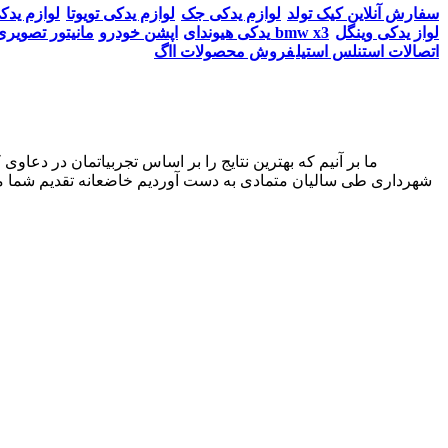
سفارش آنلاین کیک تولد
لوازم یدکی جک
لوازم یدکی تویوتا
لوازم یدک
لواز یدکی وینگل
مانیتور تصویری bmw x3
یدکی هیوندای
اپشن خودرو
اتصالات استنلس استیل
فروش محصولات ااگ
شهرداری طی سالیان متمادی به دست آوردیم خاضعانه تقدیم شما می‌