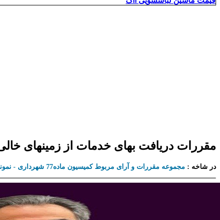
قیمت ماشین لباسشویی ااگ
مقررات دریافت بهای خدمات از زمینهای خالی
در شاخه :
مجموعه مقررات و آرای مربوط کمیسیون ماده77 شهرداری - نمونه آرای دیوان عدالت اداری در مورد کمیسیون ماده 77