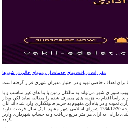
مقررات دریافت بهای خدمات از زمینهای خالی در شهرها
ویب شورای شهر می‌تواند به مالکان زمین یا بنا های غیر مناسب و یا
اند راساً اقدام به هزینه های مصرف شده را مطالبه نماید لکن مجاز
نموده و در پناه این مفهوم به حریم قانونگذاری وارد شده اند آنان
به شهرداری اجازه دادند بدون ارائه خدمات شهری از شهروندان عوارض دریافت نماید. مالکان اراضی محصور به موجب بند 2 مصوبه مورخه 1384/12/20 شورای اسلامی شهر مشهد تا یک سال فرصت دارند
روانه دریافت نمایند در غیر این صورت سالانه عوارضی معادل 10 درصد قیمت منطقه بندی دارایی به ازای هر متر مربع دریافت و به حساب شهرداری واریز
گردد.