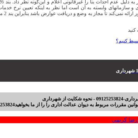
/12/20
سیط کنیم؟
قررات مربوط به دیوان عدالت اداری را را از ما بخواهید09125253824
ضا کریمی