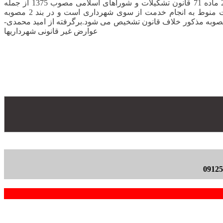
هیات عمومی دیوان عدالت اداری دریافت عوارض از اراضی محصور به دلیل عدم احداث بنا را غیرقانونی اعلام و این‌گونه نظر داد. بند 26 ماده 71 قانون تشکیلات و شوراهای اسلامی مصوب 1375 از جمله
وظایف شورای شهر تصویب نرخ خدمات ارائه شده توسط شهرداری و سازمانهای وابسته به آن است اما نظر به اینکه تعیین نرخ خدمات منوط به انجام خدمت از سوی شهرداری است و در بند 2 مصوبه
1384 شورای اسلامی مشهد شهرداری خدمتی به اراضی محصور ارائه نمی‌کند تا مجاز به وضع و دریافت عوارض باشد بنابراین بند 2 مصوبه مذکور خلاف قانون تشخیص می شود.برگرفته از امید محمدی-
عوارض غیر قانونی شهرداریها