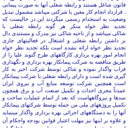
قانون شاغل هستند و رابطه شغلی آنها به صورت پیمانی
، قرارداد
انجام کار معین یا شرکتی میباشد مشمول تبدیل
وضعیت به استخدام رسمی می
گردند این در حالیست که
تجدید نظر خواه منکر هر گونه رابطه شغلی با
شاکی
میباشد و از ناحیه شاکی نیز مدرک و مستندی دال
بر داشتن رابطه شغلی و اشتغال
در فعالیتهای جاری
تجدید نظر خواه ارائه نشده است بلکه تجدید نظر خواه
انجام
امور بهره برداری کارگاههای طرح گتوند علیا را از
طریق مناقصه به شرکت
پیمانکار بهره برداری و نگهداری
فراب واگذار نموده و شاکی توسط شرکت اخیر
به کار
گیری شده است و دارای رابطه شغلی با شرکت پیمانکار
است همچنین
شرکت توسعه منابع آب و نیروی ایران
عمدتاً مجری احداث و تکمیل صنعت آب و
برق همچون
سدها و نیروگاههاست که بعد از اتمام عملیات ساخت و
تکمیل
پروژههای ملی من جمله توسط شرکتهای پیمانکار
آنها را به دستگاههای اجرائی
بهره برداری واگذار مینماید
و علاوه بر اینها نیز مهلت اعتبار قوانین بودجه و
احکام آن