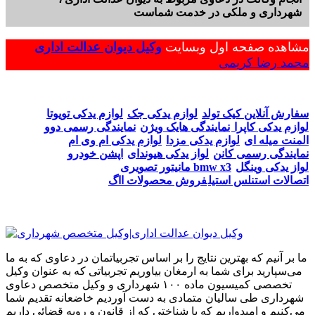
شهرداری و ملکی در خدمت شماست
مشاهده صفحه اول وبسایت
وکیل دیوان عدالت اداری
محمد رضا کریمی
سفارش آنلاین کیک تولد
لوازم یدکی جک
لوازم یدکی تویوتا
لوازم یدکی کاپرا
نمایندگی هایک ویژن
نمایندگی رسمی دوو
المنت میله ای
لوازم یدکی مزدا
لوازم یدکی ام وی ام
نمایندگی رسمی کانن
لواز یدکی هیوندای
اپشن خودرو
لواز یدکی وینگل
مانیتور تصویری bmw x3
اتصالات استنلس استیل
فروش محصولات ااگ
ما بر آنیم که بهترین نتایج را بر اساس تجربیاتمان در دعاوی که به ما
می‌سپارید برای شما به ارمغان بیاوریم تجربیاتی که به عنوان وکیل
تخصصی کمیسیون ماده ۱۰۰ شهرداری و وکیل متخصص دعاوی
شهرداری طی سالیان متمادی به دست آوردیم خاضعانه تقدیم شما
می‌کنیم و امیدواریم که با شناختی که از قانون و رویه قضائی داریم