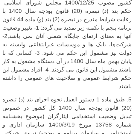
کشور مصوب 1400/12/25 مجلس شورای اسلامی-
حکم بند (د) تبصره (20) قانون بودجه سال 1400 با
رعایت شرایط مندرج در تبصره (2) بند (و) ماده 44 قانون
برنامه پنجم با تکمله زیر تمدید می گردد: 1- تغییر وضعیت
آنها به معنای ارتقای جایگاه شغلی آنان نمی ‌باشد,2-
شرکت‌ها، بانک ها و موسسات غیرانتفاعی وابسته به
دولت نیز مشمول این حکم می شود. 3- کسانی که تا
پایان بهمن ‌ماه سال 1400 در آن دستگاه مشغول به کار
باشند مشمول این قانون می گردند. 4- افراد مشمول این
حکم شرایط عمومی و صلاحیت های عمومی را داشته
باشند
.
5
.
طبق ماده 1 دستور العمل نحوه اجرای بند (د) تبصره
(20) قانون بودجه سال 1400 کل کشور در خصوص
تبدیل وضعیت استخدامی ایثارگران (موضوع بخشنامه
شماره 13758 مورخ 1400/3/19 سازمان اداری و
استخدامی و سازمان برنامه و بودجه) نیروی شرکتی