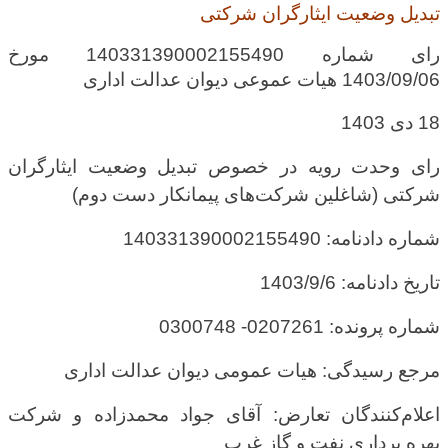
تبدیل وضعیت ایثارگران شرکتی
رای شماره 14‍033139‍0‍0‍0215549‍0 مورخ
14‍03/‍09/‍06 هیات عموعی دیوان عدالت اداری
18
دی 1403
رای وحدت رویه در خصوص تبدیل وضعیت ایثارگران
شرکتی (شاغلین شرکت‌های پیمانکار دست دوم)
شماره دادنامه: 140331390002155490
تاریخ دادنامه: 1403/9/6
شماره پرونده: 0207261- 0300748
مرجع رسیدگی: هیات عمومی دیوان عدالت اداری
اعلام‌کنندگان تعارض: آقای جواد محمدزاده و شرکت
بهره برداری نفت و گاز غرب