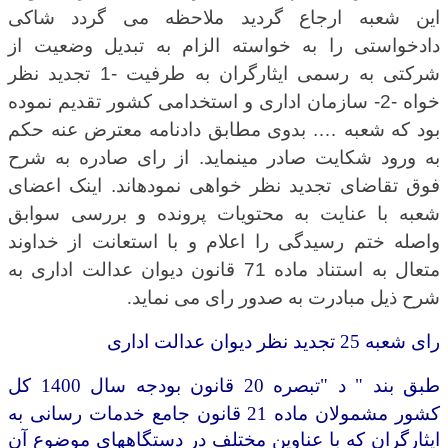
این شعبه ارجاع گردید ملاحظه می گردد شاکی
دادخواستی را به خواسته الزام به تبدیل وضعیت از
شرکتی به رسمی ایثارگران به طرفیت -1 تجدید نظر
خواه -2- سازمان اداری و استخدامی کشور تقدیم نموده
بود که شعبه …. بدوی مطابق دادنامه معترض عنه حکم
به ورود شکایت صادر مینماید. از رای صادره به شرح
فوق تقاضای تجدید نظر خواهی نمودهاند. اینک اعضای
شعبه با عنایت به محتویات پرونده و بررسی سوابق
واصله ختم رسیدگی را اعلام و با استعانت از خداوند
متعال به استناد ماده 71 قانون دیوان عدالت اداری به
شرح ذیل مبادرت به صدور رای می نماید
.
رای شعبه 25 تجدید نظر دیوان عدالت اداری
طبق بند " د "تبصره 20 قانون بودجه سال 1400 کل
کشور مشمولان ماده 21
قانون
جامع خدمات رسانی به
ایثارگران که با عناوین مختلف در دستگاههای
موضوع آن