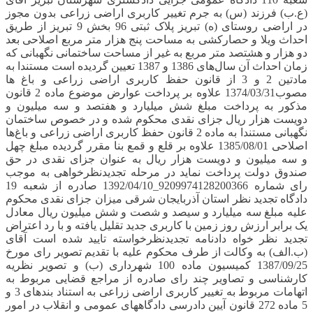
(ع.ب) فرزند (س) به جرم تغییر کاربری اراضی زراعی بدون مجوز
در اراضی روستای (ه) تبریز پلاک ثبتی 96 بخش 9 تبریز از طریق
احداث ویلا و حصارکشی به مساحت پنج هزار متر مربع اصلاحی بعد
دو هزار و هشتصد متر مربع به غیر از مساحت ساختمانی نگهبانی که
زمان احداث آن سال‌های 1386 و 1387 تعیین گردیده است مستندا به
مادتین 2 و 3 از قانون حفظ کاربری اراضی زراعی و باغ ها
مصوب1374/03/31 علاوه بر پرداخت عوارض موضوع ماده 2 قانون
مذکور به پرداخت مبلغ شش میلیارد و هفتصد و سه میلیون و
دویست هزار ریال جزای نقدی محکوم شده و در خصوص ساختمان
نگهبانی مستندا به ماده 2 قانون حفظ کاربری اراضی زراعی و باغ‌ها
اصلاحی 1385/08/01 علاوه بر قلع و قمع بنا مقرر گردیده مبلغ چهل
و سه میلیون و دویست هزار ریال به عنوان جزای نقدی در حق
صندوق دولت پرداخت نماید در مرحله تجدیدنظرخواهی به موجب
رای شماره 9209974128200366_1392/04/10 صادره از شعبه 19
دادگاه تجدید نظر استان آذربایجان شرقی میزان جزای نقدی محکوم
علیه مبلغ سه میلیارد و سیصد و شصت و شش میلیون ریال معادل
یک برابر ارزش روز زمین با کاربری جدید تقلیل یافته و با رد اعتراض
تجدید نظر خواه دادنامه تجدیدنظرخواسته تایید شده است آقای
(ب.الف) به وکالت از طرف محکوم علیه با تقدیم تصویر رای مورخ
1387/09/25 کمیسیون ماده 100 شهرداری (ب) و تصویر نظریه
کارشناسی و تصاویر چند رای صادره از مراجع قضایی مربوط به
اتهامات مربوط به تغییر کاربری اراضی زراعی به استناد بندهای 3 و
5 ماده 272 قانون آیین دادرسی دادگاههای عمومی و انقلاب در امور