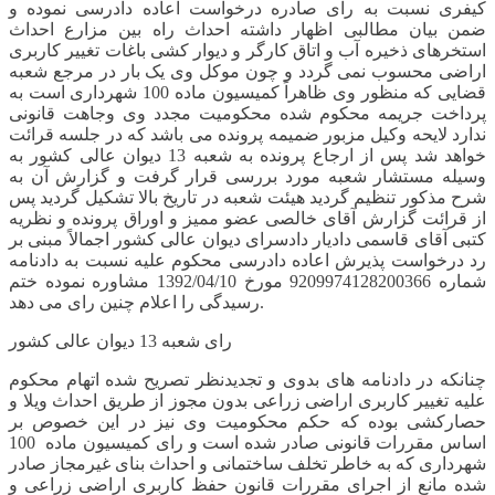
کیفری نسبت به رای صادره درخواست اعاده دادرسی نموده و
ضمن بیان مطالبی اظهار داشته احداث راه بین مزارع احداث
استخرهای ذخیره آب و اتاق کارگر و دیوار کشی باغات تغییر کاربری
اراضی محسوب نمی گردد و چون موکل وی یک بار در مرجع شعبه
قضایی که منظور وی ظاهراً کمیسیون ماده 100 شهرداری است به
پرداخت جریمه محکوم شده محکومیت مجدد وی وجاهت قانونی
ندارد لایحه وکیل مزبور ضمیمه پرونده می باشد که در جلسه قرائت
خواهد شد پس از ارجاع پرونده به شعبه 13 دیوان عالی کشور به
وسیله مستشار شعبه مورد بررسی قرار گرفت و گزارش آن به
شرح مذکور تنظیم گردید هیئت شعبه در تاریخ بالا تشکیل گردید پس
از قرائت گزارش آقای خالصی عضو ممیز و اوراق پرونده و نظریه
کتبی آقای قاسمی دادیار دادسرای دیوان عالی کشور اجمالاً مبنی بر
رد درخواست پذیرش اعاده دادرسی محکوم علیه نسبت به دادنامه
شماره 9209974128200366 مورخ 1392/04/10 مشاوره نموده ختم
رسیدگی را اعلام چنین رای می دهد.
رای شعبه 13 دیوان عالی کشور
چنانکه در دادنامه های بدوی و تجدیدنظر تصریح شده اتهام محکوم
علیه تغییر کاربری اراضی زراعی بدون مجوز از طریق احداث ویلا و
حصارکشی بوده که حکم محکومیت وی نیز در این خصوص بر
اساس مقررات قانونی صادر شده است و رای کمیسیون ماده 100
شهرداری که به خاطر تخلف ساختمانی و احداث بنای غیرمجاز صادر
شده مانع از اجرای مقررات قانون حفظ کاربری اراضی زراعی و