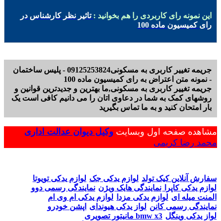
این نمونه رای کاربردی را هم بخوانید :
تاثیر نظر کارشناس در
رای کمیسیون ماده 100
جریمه تغییر کاربری به مسکونی09125253824 - پلیس ساختمان
- نمونه متن اعتراض به رای کمیسیون ماده 100
جریمه تغییر کاربری به مسکونی,ما بهترین و جدیدترین قوانین و
روشهای کمک به شما در دعاوی اتان را می دانیم کافی است یک
بار امتحان کنید و به ما تماس بگیرید
مشاهده صفحه اول وبسایت
وکیل دیوان عدالت اداری
محمد رضا کریمی
سفارش آنلاین کیک تولد
لوازم یدکی جک
لوازم یدکی تویوتا
لوازم یدکی کاپرا
نمایندگی هایک ویژن
نمایندگی رسمی دوو
المنت میله ای
لوازم یدکی مزدا
لوازم یدکی ام وی ام
نمایندگی رسمی کانن
لواز یدکی هیوندای
اپشن خودرو
لواز یدکی وینگل
مانیتور تصویری bmw x3