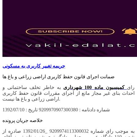
جریمه تغییر کاربری به مسکونی
ضمانت اجرای قانون حفظ کاربری اراضی زراعی و باغ ها
رای
کمیسیون ماده 100 شهرداری
به خاطر تخلف ساختمانی و
احداث بنای غیر مجاز مانع از اجرای مقررات قانون حفظ کاربری
اراضی زراعی و باغ ها نیست.
شماره دادنامه : 9209970907300380 تاریخ : 1392/07/10
خلاصه جریان پرونده
به موجب رای شماره 9209974113300032 _1392/01/26 صادره از
شعبه 110 دادگاه عمومی جزایی دادگستری شهرستان تبریز آقای