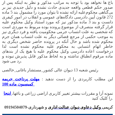
باغ ها نخواهد بود با توجه به مراتب مذکور و نظر به اینکه پس از
صدور حکم قطعی واقعه جدیدی حادث نشده و دلیل جدیدی نیز بر
بی‌گناهی محکوم‌علیه ارائه نشده تا بتوان مورد را مشمول بند 5 ماده
272 قانون آیین دادرسی دادگاه‌های عمومی و انقلاب در امور کیفری
دانست و بند 3 ماده مذکور نیز که مورد استناد وکیل محکوم علیه
قرار گرفته منصرف از موضوع پرونده بوده مربوط به موردی است
که شخصی به علت انتساب جرمی محکومیت یافته و فرد دیگری نیز
به موجب حکمی از مرجع قضائی دیگر به علت انتساب همان جرم
محکوم شده باشد و حال آنکه در پرونده حاضر شخص دیگری به
خاطر اتهام انتسابی به محکوم علیه محکوم نشده است لذا
درخواست اعاده دادرسی وکیل محکوم علیه با هیچ یک از بندهای
ماده مرقوم انطباق نداشته و به لحاظ مذکور قابل پذیرش نبوده و
رد می شود.
رئیس شعبه 13 دیوان عالی کشور_مستشار باغانی_خالصی
این مطلب کاربردی را از دست ندهید :
مهلت پرداخت جریمه
کمیسیون ماده 100
نمونه آرا و مقررات بیشتر تغییر کاربری اراضی زراعی و باغها،
اینجا
را کلیک کنید.
کریمی
وکیل دعاوی دیوان عدالت اداری
و شهرداری-09194504079