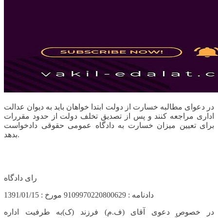
در دعوای مطالبه خسارت از دولت ابتدا خواهان باید به دیوان عدالت
اداری مراجعه کنند و پس از تصدیق تخلف دولت از حدود مقررات
برای تعیین میزان خسارت به دادگاه عمومی حقوقی دادخواست
بدهد.
دعوی علیه مراجع دولتی+دیوان عدالت ادای+مطالبه خسارت از
دولت+وکیل امور اداری
رای دادگاه
دادنامه : 9109970220800629 مورخ : 1391/01/15
در خصوص دعوی آقای (ف.م) فرزند (ک)به طرفیت اداره