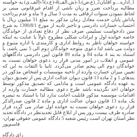
1_اداره....و آقایان2_(ع.ص)،3-(ش.الف)4-(ع.د)5-(الف.ی) به خواسته
مطالبه پرداخت ضرر و زیان ناشی از اقدام غیرقانونی مبنی بر
لحاظ ننمودن سنوات ارفاقی به مدت 3 سال و 9 ماه و عدم پرداخت
پاداش پایان خدمت معادل زمان مذکور به مبلغ 51 میلیون ریال با
احتساب خسارات دادرسی و تاخیر تادیه از مورخ 1390/8/1 به شرح
متن دادخواست تسلیمی صرف نظر از دفاع تعدادی از خواندگان
خاصه خوانده اول و ایرادات شکلی مطروح ،اولاً با عنایت به اینکه
خواسته خواهان ناظر به روابط اداری و کارمندی با اداره متبوع و
دولت می باشد لذا دعوی متوجه خواندگان دوم الی 5 نمی باشد، با
استناد به بند 4 ماده 84 و ماده 89 قانون آیین دادرسی دادگاههای
عمومی و انقلاب در امور مدنی قرار رد دعوی خواهان نسبت به
خواندگان دوم الی پنجم صادر می‌گردد. ثانیا با التفات به این که
تعیین میزان خسارت وارده از ناحیه موسسات و اشخاص مذکور در
بندهای 1 و 2 ماده 13 قانون دیوان عدالت اداری پس از تصدیق دیوان
به عهده دادگاه عمومی است و مادامی که تصدیق مذکور توسط
خواهان اخذ نگردیده باشد طرح دعوی مطالبه خسارت وارده از
اقدامات موسسه مذکور قابلیت اجابت ندارد لذا با استناد به تبصره
یک ماده 13 قانون دیوان عدالت اداری و ماده 2 قانون صدرالذکر
قرار رد دعوی خواهان نسبت به خوانده اول صادر می گردد قرار
صادره ظرف بیست روز پس از ابلاغ قابل تجدیدنظر در دادگاه تجدید
نظر استان تهران است رئیس شعبه 5 دادگاه عمومی حقوقی تهران-
قاسم‌پور
رای دادگاه