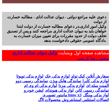
دعوی علیه مراجع دولتی - دیوان عدالت ادای - مطالبه خسارت
از دولت
وکیل امور اداری,در دعوای مطالبه خسارت از دولت ابتدا
خواهان باید به دیوان عدالت اداری مراجعه کنند و پس از تصدیق
تخلف دولت از حدود مقررات برای تعیین میزان خسارت به
دادگاه عمومی حقوقی دادخواست بدهد.
مشاهده صفحه اول وبسایت
وکیل دیوان عدالت اداری
محمد رضا کریمی
سفارش آنلاین کیک تولد
لوازم یدکی جک
لوازم یدکی تویوتا
لوازم یدکی کاپرا
نمایندگی هایک ویژن
نمایندگی رسمی دوو
المنت میله ای
لوازم یدکی مزدا
لوازم یدکی ام وی ام
نمایندگی رسمی کانن
لواز یدکی هیوندای
اپشن خودرو
لواز یدکی وینگل
مانیتور تصویری bmw x3
اتصالات استنلس استیل
فروش محصولات ااگ