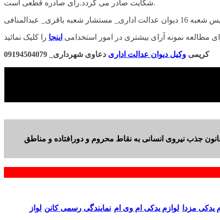
شکایت صادر می گردد.رای صادره قطعی است.
 دیوان عدالت اداری_ مستشار شعبه باقری_ عبدالمنافی
ای مطالعه نمونه آرای بیشتری در امور استخدامی
اینجا
کریمی
وکیل دیوان عدالت اداری
دعاوی شهرداری_ 09194504079
ون جذب نیروی انسانی به نقاط محروم و دورافتاده و مناطق
م یدکی مزدا
لوازم یدکی ام وی ام
نمایندگی رسمی کانن
لواز