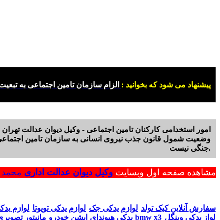
پیشنهاد می شود که بخوانید :
الزام سازمان تامین اجتماعی به تبعی
امور استخدامی کارکنان تامین اجتماعی - وکیل دیوان عدالت تهران -
وضعیت شمول قانون جذب نیروی انسانی به سازمان تامین اجتماعی,
جنگی نیست.
مشاهده صفحه اول وبسایت
وکیل دیوان عدالت اداری
محمد ر
سفارش آنلاین کیک تولد
لوازم یدکی جک
لوازم یدکی تویوتا
لوازم یدک
لواز یدکی وینگل
مانیتور تصویری bmw x3
یدکی هیوندای
اپشن خودرو