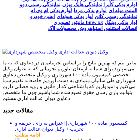
لوازم یدکی کاپرا
نمایندگی هایک ویژن
نمایندگی رسمی دوو
المنت میله ای
لوازم یدکی مزدا
لوازم یدکی ام وی ام
نمایندگی رسمی کانن
لواز یدکی هیوندای
اپشن خودرو
لواز یدکی وینگل
مانیتور تصویری bmw x3
اتصالات استنلس استیل
فروش محصولات ااگ
ما بر آنیم که بهترین نتایج را بر اساس تجربیاتمان در دعاوی که به ما
می‌سپارید برای شما به ارمغان بیاوریم تجربیاتی که به عنوان وکیل
تخصصی کمیسیون ماده ۱۰۰ شهرداری و وکیل متخصص دعاوی
شهرداری طی سالیان متمادی به دست آوردیم خاضعانه تقدیم شما
می‌کنیم و امیدواریم که با شناختی که از قانون و رویه قضائی داریم
بتوانیم یاری رسان حقوق تضیع شده شما باشیم چون ما متخصص
دعاوی دیوان عدالت اداری هستیم
مقالات جدید
کمیسیون ماده ۱۰۰ شهرداری | اعتراض به رای، جریمه و
تخریب + وکیل دیوان عدالت اداری
ادامه مطلب