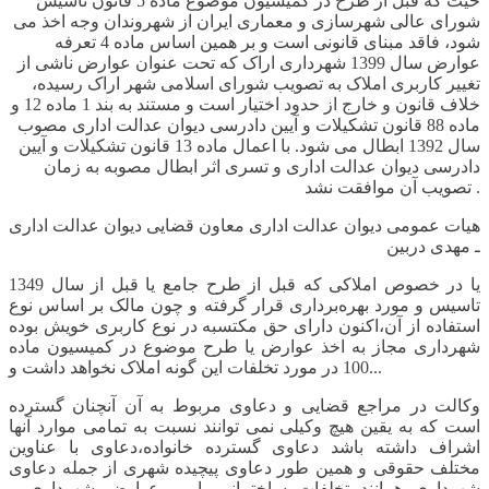
حیث که قبل از طرح در کمیسیون موضوع ماده
5
قانون تاسیس
شورای عالی شهرسازی و معماری ایران از شهروندان وجه اخذ می
شود، فاقد مبنای قانونی است و بر همین اساس ماده
4
تعرفه
عوارض سال
1399
شهرداری اراک که تحت عنوان عوارض ناشی از
تغییر کاربری املاک به تصویب شورای اسلامی شهر اراک رسیده،
خلاف قانون و خارج از حدود اختیار است و مستند به بند
1
ماده
12
و
ماده
88
قانون تشکیلات و آیین دادرسی دیوان عدالت اداری مصوب
سال
1392
ابطال می شود. با اعمال ماده
13
قانون تشکیلات و آیین
دادرسی دیوان عدالت اداری و تسری اثر ابطال مصوبه به زمان
.
تصویب آن موافقت نشد
هیات عمومی دیوان عدالت اداری معاون قضایی دیوان عدالت اداری
ـ مهدی دربین
یا در خصوص املاکی که قبل از طرح جامع یا قبل از سال 1349
تاسیس و مورد بهره‌برداری قرار گرفته و چون مالک بر اساس نوع
استفاده از آن،اکنون دارای حق مکتسبه در نوع کاربری خویش بوده
شهرداری مجاز به اخذ عوارض یا طرح موضوع در کمیسیون ماده
100 در مورد تخلفات این گونه املاک نخواهد داشت و...
وکالت در مراجع قضایی و دعاوی مربوط به آن آنچنان گسترده
است که به یقین هیچ وکیلی نمی توانند نسبت به تمامی موارد آنها
اشراف داشته باشد دعاوی گسترده خانواده،دعاوی با عناوین
مختلف حقوقی و همین طور دعاوی پیچیده شهری از جمله دعاوی
شهرداری همانند تخلفات ساختمانی، امور عوارض شهرداری و