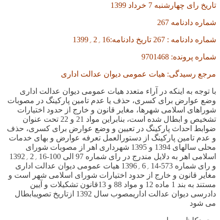
تاریخ رای
چهارشنبه
7
خرداد
1399
شماره دادنامه
267
شماره دادنامه :
267
تاریخ دادنامه:
16
؍
2
؍
1399
شماره پرونده:
9701468
مرجع رسیدگی: هیات عمومی دیوان عدالت اداری
با توجه به اینکه در آراء متعدد هیات عمومی دیوان عدالت اداری
وضع عوارض برای کسری، حذف یا عدم تامین پارکینگ در مصوبات
شوراهای اسلامی شهرها، مغایر قانون و خارج از حدود اختیارات
تشخیص و ابطال شده است، بنابراین مواد
21
و
22
تحت عنوان
ضوابط احداث پارکینگ در تعیین و وضع عوارض برای کسری، حذف
و عدم تامین پارکینگ از دستورالعمل تعرفه عوارض و بهای خدمات
محلی سالهای
1394
و
1395
شهرداری اهر از مصوبات شورای
اسلامی اهر به دلایل مندرج در رای شماره
97
الی
100-16
؍
2
؍
1392
و رای شماره
573-14
؍
6
؍
1396
هیات عمومی دیوان عدالت اداری
مغایر قانون و خارج از حدود اختیارات شورای اسلامی شهر است و
مستند به بند
1
ماده
12
و مواد
88
و
13
قانون تشکیلات و آیین
دادرسی دیوان عدالت اداریمصوب سال
1392
ازتاریخ تصویبابطال
می شود