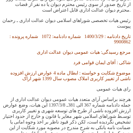
از تاریخ صدور از سوی رئیس محترم دیوان یا ده نفر از قضات
.
محترم دیوان عدالت اداری قابل اعتراض است
رئیس هیات تخصصی شوراهای اسلامی دیوان عدالت اداری ـ رحمان
پیوست
تاریخ دادنامه :
1400/3/29
شماره دادنامه:
1072
شماره پرونده :
9900862
مرجع رسیدگی: هیات عمومی دیوان عدالت اداری
شاکی : آقای ایمان قوامی فرد
موضوع شکایت و خواسته : ابطال ماده
4
عوارض ارزش افزوده
ناشی از تغییر کاربری املاک مصوب سال
1399
شهر اراک
رای هیات عمومی
هرچند براساس آرای متعدد هیات عمومی دیوان عدالت اداری از
جمله دادنامه شماره
367
الی
381
ـ
1397/3/8
این هیات، وضع عوارض
ارزش افزوده ناشی از طرح های توسعه شهری و تغییر کاربری
توسـط شوراهای اسلامی شهر مغایر با قانون و خارج از حدود اختیار
تشخیص نگردیده است، لکن ذکر قیود ناظر بر اخذ وجوه امانی یا
ضمانت نامه بانکی به شرح مندرج در مصوبه مورد شکایت از این