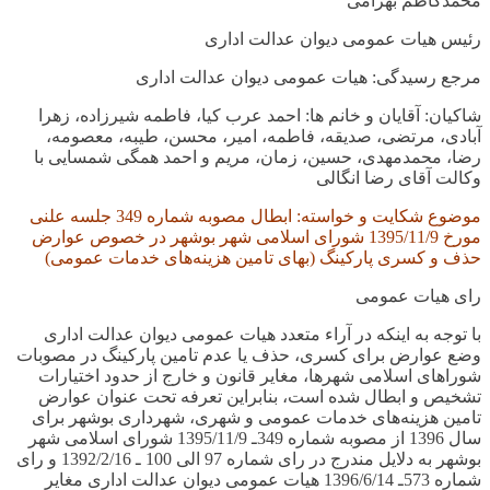
محمدکاظم بهرامی
رئیس هیات عمومی دیوان عدالت اداری
مرجع رسیدگی: هیات عمومی دیوان عدالت اداری
شاکیان: آقایان و خانم ها: احمد عرب کیا، فاطمه شیرزاده، زهرا
آبادی، مرتضی، صدیقه، فاطمه، امیر، محسن، طیبه، معصومه،
رضا، محمدمهدی، حسین، زمان، مریم و احمد همگی شمسایی با
وکالت آقای رضا انگالی
موضوع شکایت و خواسته: ابطال مصوبه شماره
349
جلسه علنی
مورخ
1395/11/9
شورای اسلامی شهر بوشهر در خصوص عوارض
حذف و کسری پارکینگ (بهای تامین هزینه‌های خدمات عمومی)
رای هیات عمومی
با توجه به اینکه در آراء متعدد هیات عمومی دیوان عدالت اداری
وضع عوارض برای کسری، حذف یا عدم تامین پارکینگ در مصوبات
شوراهای اسلامی شهرها، مغایر قانون و خارج از حدود اختیارات
تشخیص و ابطال شده است، بنابراین تعرفه تحت عنوان عوارض
تامین هزینه‌های خدمات عمومی و شهری، شهرداری بوشهر برای
سال
1396
از مصوبه شماره
349
ـ
1395/11/9
شورای اسلامی شهر
بوشهر به دلایل مندرج در رای شماره
97
الی
100
ـ
1392/2/16
و رای
شماره
573
ـ
1396/6/14
هیات عمومی دیوان عدالت اداری مغایر