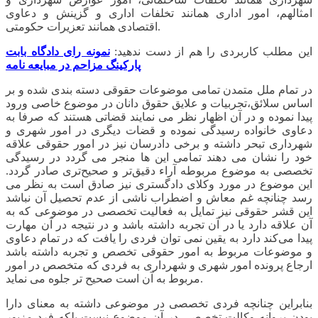
امثالهم، امور اداری همانند تخلفات اداری و گزینش و دعاوی
اقتصادی همانند تعزیرات حکومتی.
این مطلب کاربردی را هم از دست ندهید:
نمونه رای دادگاه بابت
پارکینگ مزاحم در مبایعه نامه
در تمام ملل متمدن تمامی موضوعات حقوقی دسته بندی شده و بر
اساس سلائق،تجربیات و علایق حقوق دانان در موضوع خاصی ورود
پیدا نموده و در آن اظهار نظر می نمایند قضاتی هستند که صرفا به
دعاوی خانواده رسیدگی نموده و قضات دیگری در امور شهری و
شهرداری تبحر داشته و برخی دادرسان نیز در امور حقوقی علاقه
خود را نشان می دهند تمامی این ها منجر می گردد در رسیدگی
تخصصی به موضوع مربوطه آراء دقیق‌تر و صحیح‌تری صادر گردد.
این موضوع در مورد وکلای دادگستری نیز صادق است به نظر می
رسد چنانچه غم معاش و اضطراب ناشی از عدم تحصیل آن نباشد
این قشر حقوقی نیز تمایل به فعالیت تخصصی در موضوعی که به
آن علاقه دارد یا در آن تجربه داشته باشد و در نتیجه در آن مهارت
پیدا می‌کند دارد به یقین نمی توان فردی را یافت که در تمام دعاوی
و موضوعات مربوط به امور حقوقی تخصص و تجربه داشته باشد
ارجاع پرونده امور شهری و شهرداری به فردی که متخصص در امور
مربوط به آن است صحیح تر جلوه می نماید.
بنابراین چنانچه فردی تخصصی در موضوعی داشته به معنای دارا
بودن پروانه وکالت تخصصی در آن موضوع نیست بلکه فرد مزبور