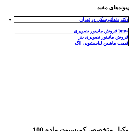
پیوندهای مفید
دکتر دندانپزشکی در تهران
فروش مانیتور تصویری bmw
فروش مانیتور تصویری بنز
قیمت ماشین لباسشویی ااگ
وکیل متخصص کمیسیون ماده 100