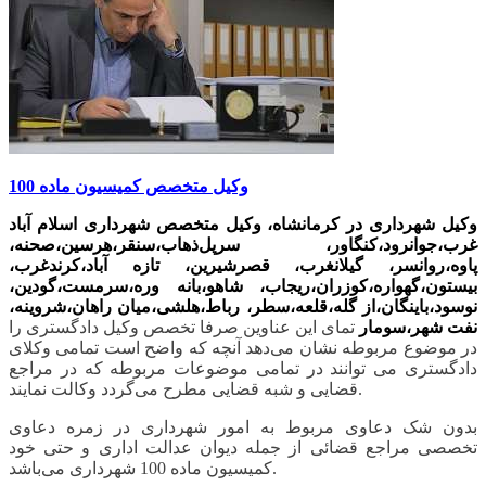
وکیل متخصص کمیسیون ماده 100
وکیل شهرداری در کرمانشاه، وکیل متخصص شهرداری اسلام آباد
غرب،جوانرود،کنگاور، سرپل‌ذهاب،سنقر،هرسین،صحنه،
پاوه،روانسر، گیلانغرب، قصرشیرین، تازه آباد،کرندغرب،
بیستون،گهواره،کوزران،ریجاب، شاهو،بانه وره،سرمست،گودین،
نوسود،باینگان،از گله،قلعه،سطر، رباط،هلشی،میان راهان،شروینه،
نفت شهر،سومار‌
تمای این عناوین صرفا تخصص وکیل دادگستری را
در موضوع مربوطه نشان می‌دهد آنچه که واضح است تمامی وکلای
دادگستری می توانند در تمامی موضوعات مربوطه که در مراجع
قضایی و شبه قضایی مطرح می‌گردد وکالت نمایند.
بدون شک دعاوی مربوط به امور شهرداری در زمره دعاوی
تخصصی مراجع قضائی از جمله دیوان عدالت اداری و حتی خود
کمیسیون ماده 100 شهرداری می‌باشد.