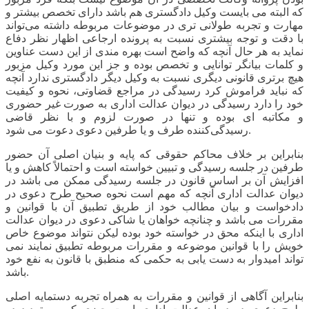
که البته می بایست وکیل دادگستری هم باشد دارای تخصص بیشتر و
مهارت و تجربه طولانی تری در موضوعات مربوطه داشته می‌تواند
با دقت و توجه بیشتری نسبت به پرونده ارجاعی اظهار نظر دفاع
نماید به هر حال آنچه که واضح است بهره مندی از این دست عناوین
و کلمات بیانگر توانایی و تخصص بوده و جز این مورد وکیل مزبور
هیچ برتری قانونی دیگری نسبت به وکیل دیگر دادگستری ندارد آنچه
که نباید فراموش کرد رسیدگی در مراجع قضاوتی، نحوه و کیفیت
خود را دارد رسیدگی در دیوان عدالت اداری به صورت غیر حضوری
و مکاتبه ای بوده و تنها در صورت لزوم و با نظر قاضی
رسیدگی‌کننده طرف و یا طرفین دعوی دعوت می شود.
بنابراین بر خلاف محاکم حقوقی که پایه و بنیان اصلی آن حضور
طرفین در جلسه رسیدگی و تبیین خواسته است و احتمالاً کاهش و یا
افزایش آن بر اساس قانون در جلسه رسیدگی ممکن می باشد در
دیوان عدالت اداری آنچه که مهم است نحوه صحیح طرح دعوی در
دادخواست و بیان مطالب خود از طریق تطبیق آن با قوانین و
مقررات می باشد و چنانچه خواهان یا شاکی دعوی در دیوان عدالت
اداری با اینکه محق در خواسته خود بوده لیکن نتواند موضوع خاص
خویش را با قوانین موضوعه و مقررات مربوطه تطبیق نمایند نمی
تواند امیدوار به دست یابی به حکمی که منطبق با قانون به نفع خود
باشد.
بنابراین آگاهی از قوانین و مقررات به همراه تجربه دستمایه اصلی