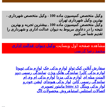
وکیل متخصص کمیسیون ماده 100 - وکیل متخصص شهرداری -
بهترین وکیل شهرداری تهران
وکیل متخصص کمیسیون ماده 100 , بیشترین تجربه و بهترین
نتیجه را در دعاوی مربوط به دیوان عدالت اداری و شهرداری را
تقدیم شما می‌کنیم
مشاهده صفحه اول وبسایت
وکیل دیوان عدالت اداری
محمد رضا کریمی
سفارش آنلاین کیک تولد
لوازم یدکی جک
لوازم یدکی تویوتا
لوازم یدکی کاپرا
نمایندگی هایک ویژن
نمایندگی رسمی دوو
المنت میله ای
لوازم یدکی مزدا
لوازم یدکی ام وی ام
نمایندگی رسمی کانن
لواز یدکی هیوندای
اپشن خودرو
لواز یدکی وینگل
مانیتور تصویری bmw x3
اتصالات استنلس استیل
فروش محصولات ااگ