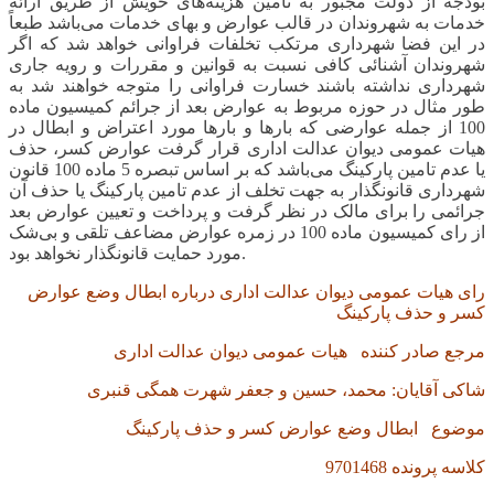
بودجه از دولت مجبور به تامین هزینه‌های خویش از طریق ارائه
خدمات به شهروندان در قالب عوارض و بهای خدمات می‌باشد طبعاً
در این فضا شهرداری مرتکب تخلفات فراوانی خواهد شد که اگر
شهروندان آشنائی کافی نسبت به قوانین و مقررات و رویه جاری
شهرداری نداشته باشند خسارت فراوانی را متوجه خواهند شد به
طور مثال در حوزه مربوط به عوارض بعد از جرائم کمیسیون ماده
100 از جمله عوارضی که بارها و بارها مورد اعتراض و ابطال در
هیات عمومی دیوان عدالت اداری قرار گرفت عوارض کسر، حذف
یا عدم تامین پارکینگ می‌باشد که بر اساس تبصره 5 ماده 100 قانون
شهرداری قانونگذار به جهت تخلف از عدم تامین پارکینگ یا حذف آن
جرائمی را برای مالک در نظر گرفت و پرداخت و تعیین عوارض بعد
از رای کمیسیون ماده 100 در زمره عوارض مضاعف تلقی و بی‌شک
مورد حمایت قانونگذار نخواهد بود.
رای هیات عمومی دیوان عدالت اداری درباره ابطال وضع عوارض
کسر و حذف پارکینگ
مرجع صادر کننده
هیات عمومی دیوان عدالت اداری
شاکی
آقایان: محمد، حسین و جعفر شهرت همگی قنبری
موضوع
ابطال وضع عوارض کسر و حذف پارکینگ
کلاسه پرونده
9701468