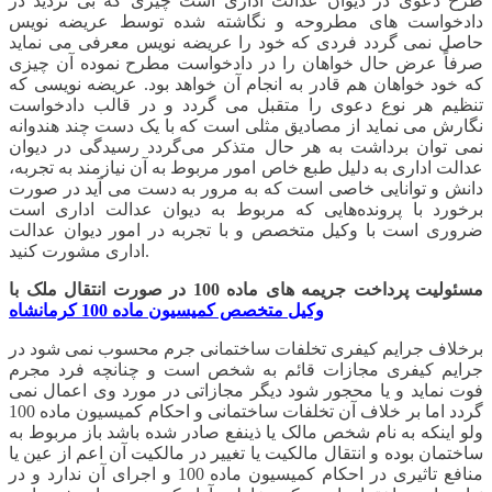
طرح دعوی در دیوان عدالت اداری است چیزی که بی تردید در
دادخواست های مطروحه و نگاشته شده توسط عریضه نویس
حاصل نمی گردد فردی که خود را عریضه نویس معرفی می نماید
صرفاً عرض حال خواهان را در دادخواست مطرح نموده آن چیزی
که خود خواهان هم قادر به انجام آن خواهد بود. عریضه نویسی که
تنظیم هر نوع دعوی را متقبل می گردد و در قالب دادخواست
نگارش می نماید از مصادیق مثلی است که با یک دست چند هندوانه
نمی توان برداشت به هر حال متذکر می‌گردد رسیدگی در دیوان
عدالت اداری به دلیل طبع خاص امور مربوط به آن نیازمند به تجربه،
دانش و توانایی خاصی است که به مرور به دست می آید در صورت
برخورد با پرونده‌هایی که مربوط به دیوان عدالت اداری است
ضروری است با وکیل متخصص و با تجربه در امور دیوان عدالت
اداری مشورت کنید.
مسئولیت پرداخت جریمه های ماده 100 در صورت انتقال ملک با
وکیل متخصص کمیسیون ماده 100 کرمانشاه
برخلاف جرایم کیفری تخلفات ساختمانی جرم محسوب نمی شود در
جرایم کیفری مجازات قائم به شخص است و چنانچه فرد مجرم
فوت نماید و یا محجور شود دیگر مجازاتی در مورد وی اعمال نمی
گردد اما بر خلاف آن تخلفات ساختمانی و احکام کمیسیون ماده 100
ولو اینکه به نام شخص مالک یا ذینفع صادر شده باشد باز مربوط به
ساختمان بوده و انتقال مالکیت یا تغییر در مالکیت آن اعم از عین یا
منافع تاثیری در احکام کمیسیون ماده 100 و اجرای آن ندارد و در