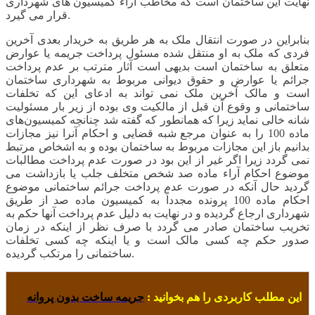
نهایت این ساختمان است که مخاطب آراء کمیسیون های شهرداری
قرار می گیرد.
بنابراین در صورت انتقال ملک به هر طریق به خریدار بعدی آخرین
فردی که ملک به او منتقل شده مسئول پرداخت جریمه یا عوارض
متعلق به ساختمان است بدیهی است آثار مترتب بر عدم پرداخت
جرائم یا عوارض و حقوق دیوانی مربوط به شهرداری ساختمان
است و مالک آخرین ملک نمی تواند به ادعای این که تخلفات
ساختمانی و وقوع آن قبل از مالکیت وی بوده از زیر بار مسئولیت
شانه خالی نماید زیرا که همانطور که گفته شد چنانچه کمیسیون‌های
ماده 100 را به عنوان مرجع شبه قضایی و احکام آنرا نیز مجازات
بدانیم باز این مجازات مربوط به ساختمان بوده و به اشخاص مرتبط
نمی گردد زیرا اگر غیر از این بود در صورت عدم پرداخت مطالبات
موضوع احکام آراء ماده صد شخص متخلف جلب یا بازداشت می
گردید حال آنکه در صورت عدم پرداخت جرائم ساختمانی موضوع
احکام ماده 100 پرونده مجدداً به کمیسیون ماده صد از طریق
شهرداری ارجاع گردیده و در نهایت به دلیل عدم پرداخت آنها حکم به
تخریب ساختمان صادر می گردد با صرف نظر از اینکه در زمان
صدور حکم چه کسی مالک است و یا اینکه چه کسی تخلفات
ساختمانی را مرتکب گردیده.
این مطلب کاربردی را هم بخوانید :
جریمه ساخت بدون پروانه