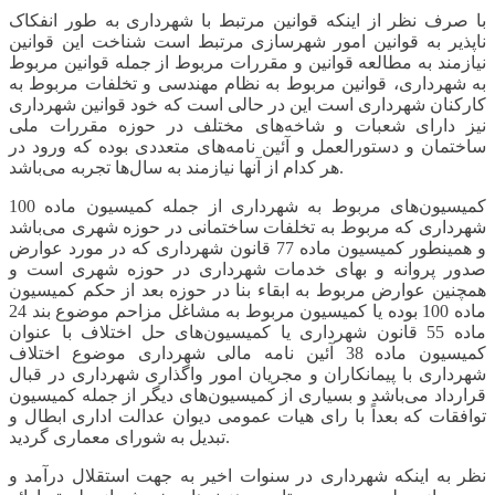
با صرف نظر از اینکه قوانین مرتبط با شهرداری به طور انفکاک
ناپذیر به قوانین امور شهرسازی مرتبط است شناخت این قوانین
نیازمند به مطالعه قوانین و مقررات مربوط از جمله قوانین مربوط
به شهرداری، قوانین مربوط به نظام مهندسی و تخلفات مربوط به
کارکنان شهرداری است این در حالی است که خود قوانین شهرداری
نیز دارای شعبات و شاخه‌های مختلف در حوزه مقررات ملی
ساختمان و دستورالعمل و آئین نامه‌های متعددی بوده که ورود در
هر کدام از آنها نیازمند به سال‌ها تجربه می‌باشد.
کمیسیون‌های مربوط به شهرداری از جمله کمیسیون ماده 100
شهرداری که مربوط به تخلفات ساختمانی در حوزه شهری می‌باشد
و همینطور کمیسیون ماده 77 قانون شهرداری که در مورد عوارض
صدور پروانه و بهای خدمات شهرداری در حوزه شهری است و
همچنین عوارض مربوط به ابقاء بنا در حوزه بعد از حکم کمیسیون
ماده 100 بوده یا کمیسیون مربوط به مشاغل مزاحم موضوع بند 24
ماده 55 قانون شهرداری یا کمیسیون‌های حل اختلاف با عنوان
کمیسیون ماده 38 آئین نامه مالی شهرداری موضوع اختلاف
شهرداری با پیمانکاران و مجریان امور واگذاری شهرداری در قبال
قرارداد می‌باشد و بسیاری از کمیسیون‌های دیگر از جمله کمیسیون
توافقات که بعداً با رای هیات عمومی دیوان عدالت اداری ابطال و
تبدیل به شورای معماری گردید.
نظر به اینکه شهرداری در سنوات اخیر به جهت استقلال درآمد و