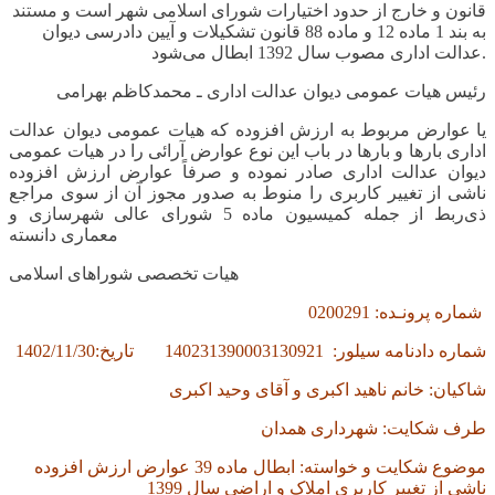
قانون و خارج از حدود اختیارات شورای اسلامی شهر است و مستند
به بند
1
ماده
12
و ماده
88
قانون تشکیلات و آیین دادرسی دیوان
.
عدالت اداری مصوب سال
1392
ابطال می‌شود
رئیس هیات عمومی دیوان عدالت اداری ـ محمدکاظم بهرامی
یا عوارض مربوط به ارزش افزوده که هیات عمومی دیوان عدالت
اداری بارها و بارها در باب این نوع عوارض آرائی را در هیات عمومی
دیوان عدالت اداری صادر نموده و صرفاً عوارض ارزش افزوده
ناشی از تغییر کاربری را منوط به صدور مجوز آن از سوی مراجع
ذی‌ربط از جمله کمیسیون ماده 5 شورای عالی شهرسازی و
معماری دانسته
هیات تخصصی شوراهای اسلامی
شماره پرونـده:
0200291
شماره دادنامه سیلور:
140231390003130921
تاریخ:
1402/11/30
شاکیان: خانم ناهید اکبری و آقای وحید اکبری
طرف شکایت: شهرداری همدان
موضوع شکایت و خواسته: ابطال ماده
39
عوارض ارزش افزوده
ناشی از تغییر کاربری املاک و اراضی سال
1399