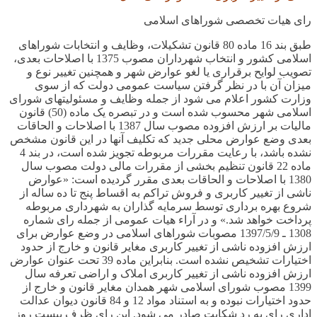
رای هیات تخصصی شوراهای اسلامی
طبق بند
16
ماده
80
قانون تشکیلات، وظایف و انتخابات شوراهای
اسلامی کشور و انتخاب شهرداران مصوب
1375
با اصلاحات بعدی،
تصویب لوایح برقراری یا لغو عوارض شهر و همچنین تغییر نوع و
میزان آن با در نظر گرفتن سیاست عمومی دولت که از سوی
وزارت کشور اعلام می شود از جمله وظایف و مسئولیتهای شورای
اسلامی شهر محسوب شده است و در تبصره یک ماده (
50)
قانون
مالیات بر ارزش افزوده مصوب سال
1387
با اصلاحات و الحاقات
بعدی وضع عوارض محلی جدید که تکلیف آنها در این قانون مشخص
نشده باشد، با رعایت مقررات مربوطه تجویز شده است، در بند
4
ماده
22
قانون تنظیم بخشی از مقررات مالی دولت مصوب سال
1380
با اصلاحات و الحاقات بعدی مقرر گردیده است: «عوارض
ناشی از تغییر کاربری و فروش تراکم به اقساط پنج تا ده ساله از
شروع بهره برداری توسط سرمایه گذاران به شهرداری مربوطه
پرداخت خواهد شد.» و در آراء هیات عمومی از جمله رای شماره
1308
ـ
1397/5/9
مصوبات شوراهای اسلامی در وضع عوارض برای
ارزش افزوده ناشی از تغییر کاربری مغایر قانون و خارج از حدود
اختیارات تشخیص نشده است. بنابراین ماده
39
تحت عنوان عوارض
ارزش افزوده ناشی از تغییر کاربری املاک و اراضی تعرفه سال
1399
مصوب شورای اسلامی شهر همدان مغایر قانون و خارج از
حدود اختیارات نبوده و به استناد مواد
12
و
84
قانون دیوان عدالت
اداری رای به رد شکایت صادر می شود. این رای ظرف بیست روز