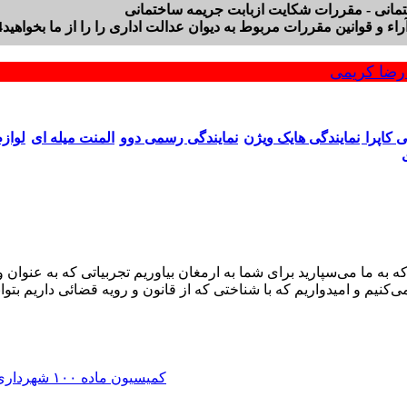
تمانی - مقررات شکایت ازبابت جریمه ساختمانی
انین مقررات مربوط به دیوان عدالت اداری را را از ما بخواهید09125253824
ضا کریمی
ی کاپرا
نمایندگی هایک ویژن
نمایندگی رسمی دوو
المنت میله ای
لواز
کنیم و امیدواریم که با شناختی که از قانون و رویه قضائی داریم 
کمیسیون ماده ۱۰۰ شهرداری | اعتراض به رای، جریمه و تخریب + وکیل دیوان عدالت اداری