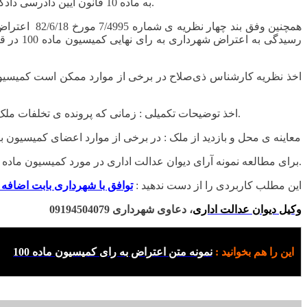
به ماده 10 قانون آیین دادرسی دادگاههای عمومی و انقلاب در امور مدنی موضوع اعتراض دستگاههای دولتی به آرای ماده صد در دادگاه های عمومی نیز قابل استماع نمی باشد.
همچنین وفق بند چهار نظریه ی شماره 7/4995 مورخ 82/6/18 اعتراض شهرداری به
رسیدگی 
2. اخذ توضیحات تکمیلی : زمانی که پرونده ی تخلفات ملک کامل نباشد و مواردی در ابهام باشد کمیسیون می‌تواند از شهرداری یا سایر واحدها و ادارات توضیح بخواهد تا تمام زمینه‌ها رفع ابهام شود.
3. معاینه ی محل و بازدید از ملک : در برخی از موارد اعضای کمیسیون برای
را کلیک نمائید.
برای مطالعه نمونه آرای دیوان عدالت اداری در مورد کمیسیون ماده 100
این مطلب کاربردی را از دست ندهید :
توافق با شهرداری بابت اضافه ب
وکیل دیوان عدالت اداری
، دعاوی شهرداری 09194504079
این را هم بخوانید :
نمونه متن اعتراض به رای کمیسیون ماده 100