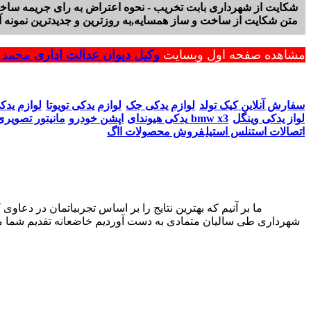
شکایت از شهرداری بابت تخریب - نحوه اعتراض به رای جریمه ساخ
متن شکایت از ساخت و ساز همسایه,به روزترین و جدیدترین نمونه آراء و قو
مشاهده صفحه اول وبسایت
وکیل دیوان عدالت اداری
محمد ر
سفارش آنلاین کیک تولد
لوازم یدکی جک
لوازم یدکی تویوتا
لوازم یدک
لواز یدکی وینگل
مانیتور تصویری bmw x3
یدکی هیوندای
اپشن خودرو
اتصالات استنلس استیل
فروش محصولات ااگ
شهرداری طی سالیان متمادی به دست آوردیم خاضعانه تقدیم شما می‌