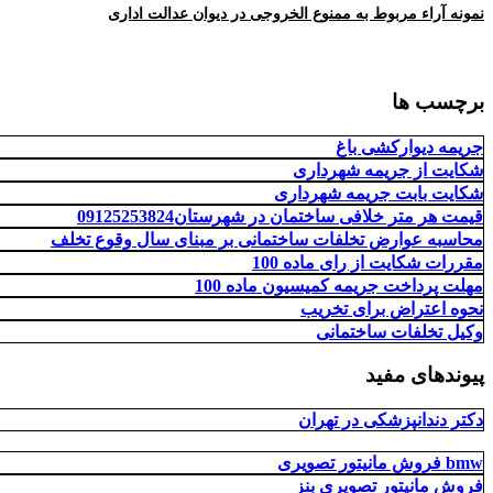
نمونه آراء مربوط به ممنوع الخروجی در دیوان عدالت اداری
برچسب ها
جریمه دیوارکشی باغ
شکایت از جریمه شهرداری
شکایت بابت جریمه شهرداری
قیمت هر متر خلافی ساختمان در شهرستان09125253824
محاسبه عوارض تخلفات ساختمانی بر مبنای سال وقوع تخلف
مقررات شکایت از رای ماده 100
مهلت پرداخت جریمه کمیسیون ماده 100
نحوه اعتراض برای تخریب
وکیل تخلفات ساختمانی
پیوندهای مفید
دکتر دندانپزشکی در تهران
فروش مانیتور تصویری bmw
فروش مانیتور تصویری بنز